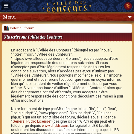
Menu
Index du forum
S'inscrire sur l'Allée des Conteurs
En accédant à “L'Allée des Conteurs” (désigné ici par “nous”,
“notre”, “nos”, “L'Allée des Conteurs”,
“https://www.alleedesconteurs.fr/forums”), vous acceptez d’être
légalement responsable des conditions suivantes. Si vous
n’acceptez pas d’être légalement responsable de toutes les
conditions suivantes, alors n’accédez pas et/ou n’utilisez pas
“L'Allée des Conteurs”. Nous pouvons modifier celles-ci à n’importe
quel moment et nous ferons tout pour que vous en soyez informé,
bien qu’il soit prudent de vérifier régulièrement celles-ci par vous-
même. Si vous continuez d’utiliser “L'Allée des Conteurs” alors que
des changements ont été effectués, vous acceptez d’être
légalement responsable des conditions découlant des mises à jour
et/ou modifications.
Notre forum est de type phpBB (désigné ici par “ils”, “eux”, “leur”,
“logiciel phpBB”, “www.phpbb.com”, “Groupe phpBB”, “Equipes
phpBB”) qui est un script libre de forum, déclaré sous la licence
“
General Public License
” (désigné ici par “GPL”) et qui peut être
téléchargé depuis
www.phpbb.com
. Le logiciel phpBB facilite
seulement les discussions basées sur internet. Le groupe phpBB