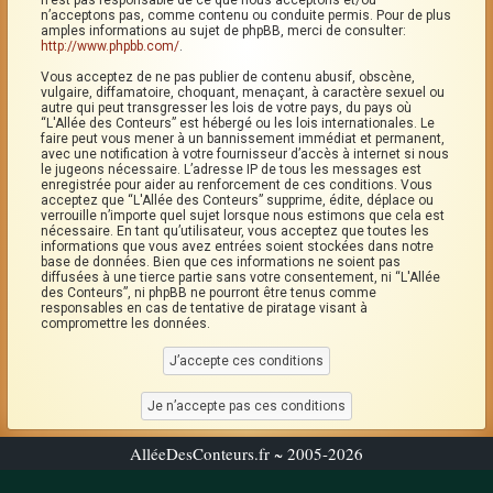
n’est pas responsable de ce que nous acceptons et/ou
n’acceptons pas, comme contenu ou conduite permis. Pour de plus
amples informations au sujet de phpBB, merci de consulter:
http://www.phpbb.com/
.
Vous acceptez de ne pas publier de contenu abusif, obscène,
vulgaire, diffamatoire, choquant, menaçant, à caractère sexuel ou
autre qui peut transgresser les lois de votre pays, du pays où
“L'Allée des Conteurs” est hébergé ou les lois internationales. Le
faire peut vous mener à un bannissement immédiat et permanent,
avec une notification à votre fournisseur d’accès à internet si nous
le jugeons nécessaire. L’adresse IP de tous les messages est
enregistrée pour aider au renforcement de ces conditions. Vous
acceptez que “L'Allée des Conteurs” supprime, édite, déplace ou
verrouille n’importe quel sujet lorsque nous estimons que cela est
nécessaire. En tant qu’utilisateur, vous acceptez que toutes les
informations que vous avez entrées soient stockées dans notre
base de données. Bien que ces informations ne soient pas
diffusées à une tierce partie sans votre consentement, ni “L'Allée
des Conteurs”, ni phpBB ne pourront être tenus comme
responsables en cas de tentative de piratage visant à
compromettre les données.
AlléeDesConteurs.fr ~ 2005-2026