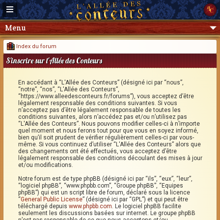
Menu
Index du forum
S'inscrire sur l'Allée des Conteurs
En accédant à “L'Allée des Conteurs” (désigné ici par “nous”,
“notre”, “nos”, “L'Allée des Conteurs”,
“https://www.alleedesconteurs.fr/forums”), vous acceptez d’être
légalement responsable des conditions suivantes. Si vous
n’acceptez pas d’être légalement responsable de toutes les
conditions suivantes, alors n’accédez pas et/ou n’utilisez pas
“L'Allée des Conteurs”. Nous pouvons modifier celles-ci à n’importe
quel moment et nous ferons tout pour que vous en soyez informé,
bien qu’il soit prudent de vérifier régulièrement celles-ci par vous-
même. Si vous continuez d’utiliser “L'Allée des Conteurs” alors que
des changements ont été effectués, vous acceptez d’être
légalement responsable des conditions découlant des mises à jour
et/ou modifications.
Notre forum est de type phpBB (désigné ici par “ils”, “eux”, “leur”,
“logiciel phpBB”, “www.phpbb.com”, “Groupe phpBB”, “Equipes
phpBB”) qui est un script libre de forum, déclaré sous la licence
“
General Public License
” (désigné ici par “GPL”) et qui peut être
téléchargé depuis
www.phpbb.com
. Le logiciel phpBB facilite
seulement les discussions basées sur internet. Le groupe phpBB