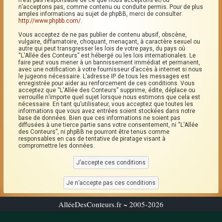
n’est pas responsable de ce que nous acceptons et/ou
n’acceptons pas, comme contenu ou conduite permis. Pour de plus
amples informations au sujet de phpBB, merci de consulter:
http://www.phpbb.com/
.
Vous acceptez de ne pas publier de contenu abusif, obscène,
vulgaire, diffamatoire, choquant, menaçant, à caractère sexuel ou
autre qui peut transgresser les lois de votre pays, du pays où
“L'Allée des Conteurs” est hébergé ou les lois internationales. Le
faire peut vous mener à un bannissement immédiat et permanent,
avec une notification à votre fournisseur d’accès à internet si nous
le jugeons nécessaire. L’adresse IP de tous les messages est
enregistrée pour aider au renforcement de ces conditions. Vous
acceptez que “L'Allée des Conteurs” supprime, édite, déplace ou
verrouille n’importe quel sujet lorsque nous estimons que cela est
nécessaire. En tant qu’utilisateur, vous acceptez que toutes les
informations que vous avez entrées soient stockées dans notre
base de données. Bien que ces informations ne soient pas
diffusées à une tierce partie sans votre consentement, ni “L'Allée
des Conteurs”, ni phpBB ne pourront être tenus comme
responsables en cas de tentative de piratage visant à
compromettre les données.
AlléeDesConteurs.fr ~ 2005-2026