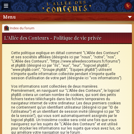
Menu
Index du forum
L'Allée des Conteurs - Politique de vie privée
Cette politique explique en détail comment “L'Allée des Conteurs”
et ses sociétés affiliées (désignés ici par “nous”, “notre”, “nos”,
“L'Allée des Conteurs”, “https://www.alleedesconteurs.fr/forums”)
et phpBB (désigné ici par “ils”, “eux”, “leur”, “logiciel phpBB”,
“www.phpbb.com”, “Groupe phpBB”, “Equipes phpBB”) utilisent
n’importe quelle information collectée pendant n’importe quelle
session d’utilisation de votre part (désignée ici “vos informations”).
Vos informations sont collectées de deux manières.
Premièrement, en naviguant sur “L'Allée des Conteurs”, le logiciel
phpBB créera un certain nombre de cookies, qui sont des petits
fichiers textes téléchargés dans les fichiers temporaires du
navigateur internet de votre ordinateur. Les deux premiers cookies
ne contiennent qu’un identifiant utilisateur (désigné ici par “ID de
l’utilisateur”) et un identifiant de session invité (désigné ici par “ID
de la session”), qui vous sont automatiquement assignés par le
logiciel phpBB. Un troisième cookie sera créé une fois que vous
naviguerez sur les sujets de “L'Allée des Conteurs” et est utilisé
pour stocker les informations sur les sujets que vous avez lus, ce
qui améliore votre navigation sur le forum .