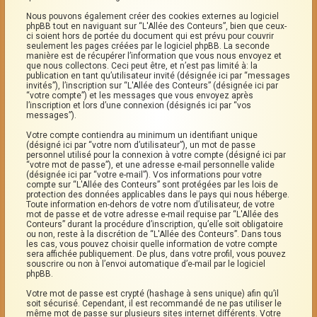
Nous pouvons également créer des cookies externes au logiciel
phpBB tout en naviguant sur “L'Allée des Conteurs”, bien que ceux-
ci soient hors de portée du document qui est prévu pour couvrir
seulement les pages créées par le logiciel phpBB. La seconde
manière est de récupérer l’information que vous nous envoyez et
que nous collectons. Ceci peut être, et n’est pas limité à: la
publication en tant qu’utilisateur invité (désignée ici par “messages
invités”), l’inscription sur “L'Allée des Conteurs” (désignée ici par
“votre compte”) et les messages que vous envoyez après
l’inscription et lors d’une connexion (désignés ici par “vos
messages”).
Votre compte contiendra au minimum un identifiant unique
(désigné ici par “votre nom d’utilisateur”), un mot de passe
personnel utilisé pour la connexion à votre compte (désigné ici par
“votre mot de passe”), et une adresse e-mail personnelle valide
(désignée ici par “votre e-mail”). Vos informations pour votre
compte sur “L'Allée des Conteurs” sont protégées par les lois de
protection des données applicables dans le pays qui nous héberge.
Toute information en-dehors de votre nom d’utilisateur, de votre
mot de passe et de votre adresse e-mail requise par “L'Allée des
Conteurs” durant la procédure d’inscription, qu’elle soit obligatoire
ou non, reste à la discrétion de “L'Allée des Conteurs”. Dans tous
les cas, vous pouvez choisir quelle information de votre compte
sera affichée publiquement. De plus, dans votre profil, vous pouvez
souscrire ou non à l’envoi automatique d’e-mail par le logiciel
phpBB.
Votre mot de passe est crypté (hashage à sens unique) afin qu’il
soit sécurisé. Cependant, il est recommandé de ne pas utiliser le
même mot de passe sur plusieurs sites internet différents. Votre