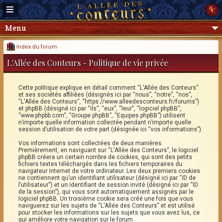
Menu
Index du forum
L'Allée des Conteurs - Politique de vie privée
Cette politique explique en détail comment “L'Allée des Conteurs”
et ses sociétés affiliées (désignés ici par “nous”, “notre”, “nos”,
“L'Allée des Conteurs”, “https://www.alleedesconteurs.fr/forums”)
et phpBB (désigné ici par “ils”, “eux”, “leur”, “logiciel phpBB”,
“www.phpbb.com”, “Groupe phpBB”, “Equipes phpBB”) utilisent
n’importe quelle information collectée pendant n’importe quelle
session d’utilisation de votre part (désignée ici “vos informations”).
Vos informations sont collectées de deux manières.
Premièrement, en naviguant sur “L'Allée des Conteurs”, le logiciel
phpBB créera un certain nombre de cookies, qui sont des petits
fichiers textes téléchargés dans les fichiers temporaires du
navigateur internet de votre ordinateur. Les deux premiers cookies
ne contiennent qu’un identifiant utilisateur (désigné ici par “ID de
l’utilisateur”) et un identifiant de session invité (désigné ici par “ID
de la session”), qui vous sont automatiquement assignés par le
logiciel phpBB. Un troisième cookie sera créé une fois que vous
naviguerez sur les sujets de “L'Allée des Conteurs” et est utilisé
pour stocker les informations sur les sujets que vous avez lus, ce
qui améliore votre navigation sur le forum .