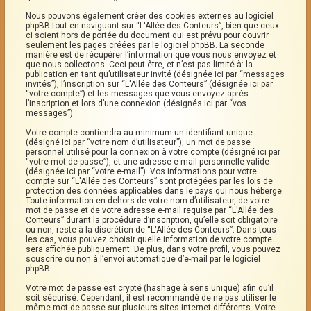
Nous pouvons également créer des cookies externes au logiciel
phpBB tout en naviguant sur “L'Allée des Conteurs”, bien que ceux-
ci soient hors de portée du document qui est prévu pour couvrir
seulement les pages créées par le logiciel phpBB. La seconde
manière est de récupérer l’information que vous nous envoyez et
que nous collectons. Ceci peut être, et n’est pas limité à: la
publication en tant qu’utilisateur invité (désignée ici par “messages
invités”), l’inscription sur “L'Allée des Conteurs” (désignée ici par
“votre compte”) et les messages que vous envoyez après
l’inscription et lors d’une connexion (désignés ici par “vos
messages”).
Votre compte contiendra au minimum un identifiant unique
(désigné ici par “votre nom d’utilisateur”), un mot de passe
personnel utilisé pour la connexion à votre compte (désigné ici par
“votre mot de passe”), et une adresse e-mail personnelle valide
(désignée ici par “votre e-mail”). Vos informations pour votre
compte sur “L'Allée des Conteurs” sont protégées par les lois de
protection des données applicables dans le pays qui nous héberge.
Toute information en-dehors de votre nom d’utilisateur, de votre
mot de passe et de votre adresse e-mail requise par “L'Allée des
Conteurs” durant la procédure d’inscription, qu’elle soit obligatoire
ou non, reste à la discrétion de “L'Allée des Conteurs”. Dans tous
les cas, vous pouvez choisir quelle information de votre compte
sera affichée publiquement. De plus, dans votre profil, vous pouvez
souscrire ou non à l’envoi automatique d’e-mail par le logiciel
phpBB.
Votre mot de passe est crypté (hashage à sens unique) afin qu’il
soit sécurisé. Cependant, il est recommandé de ne pas utiliser le
même mot de passe sur plusieurs sites internet différents. Votre