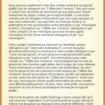
Nous pouvons également créer des cookies externes au logiciel
phpBB tout en naviguant sur “L'Allée des Conteurs”, bien que ceux-
ci soient hors de portée du document qui est prévu pour couvrir
seulement les pages créées par le logiciel phpBB. La seconde
manière est de récupérer l’information que vous nous envoyez et
que nous collectons. Ceci peut être, et n’est pas limité à: la
publication en tant qu’utilisateur invité (désignée ici par “messages
invités”), l’inscription sur “L'Allée des Conteurs” (désignée ici par
“votre compte”) et les messages que vous envoyez après
l’inscription et lors d’une connexion (désignés ici par “vos
messages”).
Votre compte contiendra au minimum un identifiant unique
(désigné ici par “votre nom d’utilisateur”), un mot de passe
personnel utilisé pour la connexion à votre compte (désigné ici par
“votre mot de passe”), et une adresse e-mail personnelle valide
(désignée ici par “votre e-mail”). Vos informations pour votre
compte sur “L'Allée des Conteurs” sont protégées par les lois de
protection des données applicables dans le pays qui nous héberge.
Toute information en-dehors de votre nom d’utilisateur, de votre
mot de passe et de votre adresse e-mail requise par “L'Allée des
Conteurs” durant la procédure d’inscription, qu’elle soit obligatoire
ou non, reste à la discrétion de “L'Allée des Conteurs”. Dans tous
les cas, vous pouvez choisir quelle information de votre compte
sera affichée publiquement. De plus, dans votre profil, vous pouvez
souscrire ou non à l’envoi automatique d’e-mail par le logiciel
phpBB.
Votre mot de passe est crypté (hashage à sens unique) afin qu’il
soit sécurisé. Cependant, il est recommandé de ne pas utiliser le
même mot de passe sur plusieurs sites internet différents. Votre