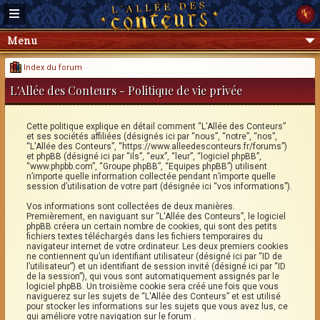
Menu
Index du forum
L'Allée des Conteurs - Politique de vie privée
Cette politique explique en détail comment “L'Allée des Conteurs”
et ses sociétés affiliées (désignés ici par “nous”, “notre”, “nos”,
“L'Allée des Conteurs”, “https://www.alleedesconteurs.fr/forums”)
et phpBB (désigné ici par “ils”, “eux”, “leur”, “logiciel phpBB”,
“www.phpbb.com”, “Groupe phpBB”, “Equipes phpBB”) utilisent
n’importe quelle information collectée pendant n’importe quelle
session d’utilisation de votre part (désignée ici “vos informations”).
Vos informations sont collectées de deux manières.
Premièrement, en naviguant sur “L'Allée des Conteurs”, le logiciel
phpBB créera un certain nombre de cookies, qui sont des petits
fichiers textes téléchargés dans les fichiers temporaires du
navigateur internet de votre ordinateur. Les deux premiers cookies
ne contiennent qu’un identifiant utilisateur (désigné ici par “ID de
l’utilisateur”) et un identifiant de session invité (désigné ici par “ID
de la session”), qui vous sont automatiquement assignés par le
logiciel phpBB. Un troisième cookie sera créé une fois que vous
naviguerez sur les sujets de “L'Allée des Conteurs” et est utilisé
pour stocker les informations sur les sujets que vous avez lus, ce
qui améliore votre navigation sur le forum .