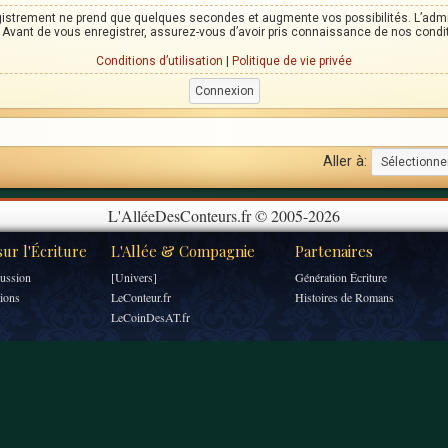
egistrement ne prend que quelques secondes et augmente vos possibilités. L’adm
Avant de vous enregistrer, assurez-vous d’avoir pris connaissance de nos condition
Conditions d’utilisation
|
Politique de vie privée
Aller à:
L'AlléeDesConteurs.fr © 2005-2026
ur l'Écriture
L'Allée & Compagnie
Partenaires
ussion
[Univers]
Génération Écriture
tions
LeConteur.fr
Histoires de Romans
LeCoinDesAT.fr