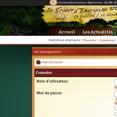
Accueil
Les Actualités
S'inscrire
Connexion
Bienvenue internaute !
M’enregistrer
Index du forum
Connexion
Nom d’utilisateur:
M
Mot de passe:
J
R