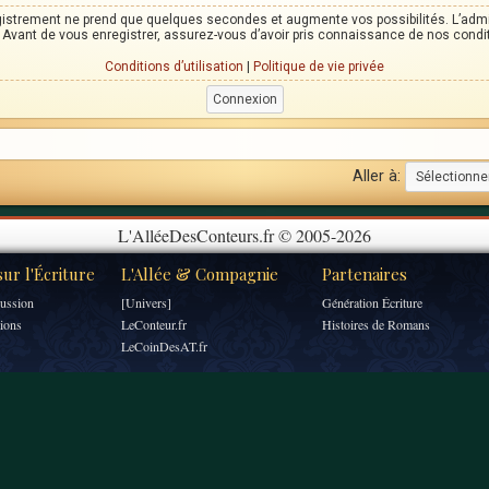
egistrement ne prend que quelques secondes et augmente vos possibilités. L’adm
Avant de vous enregistrer, assurez-vous d’avoir pris connaissance de nos condition
Conditions d’utilisation
|
Politique de vie privée
Aller à:
L'AlléeDesConteurs.fr © 2005-2026
ur l'Écriture
L'Allée & Compagnie
Partenaires
ussion
[Univers]
Génération Écriture
tions
LeConteur.fr
Histoires de Romans
LeCoinDesAT.fr