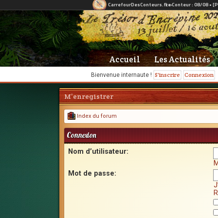
Accueil
Les Actualités
S'inscrire
Connexion
Bienvenue internaute !
M’enregistrer
Index du forum
Connexion
Nom d’utilisateur:
M
Mot de passe:
J
R