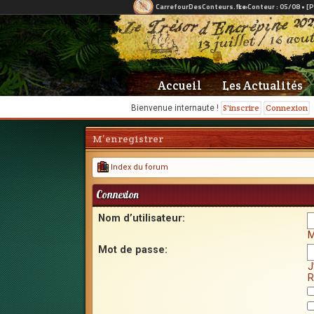
Accueil
Les Actualités
S'inscrire
Connexion
Bienvenue internaute !
M’enregistrer
Index du forum
Connexion
Nom d’utilisateur:
M
Mot de passe:
J
R