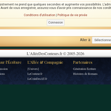
egistrement ne prend que quelques secondes et augmente vos possibilités. L’adm
Avant de vous enregistrer, assurez-vous d’avoir pris connaissance de nos condition
Conditions d’utilisation
|
Politique de vie privée
Aller à:
L'AlléeDesConteurs.fr © 2005-2026
ur l'Écriture
L'Allée & Compagnie
Partenaires
ussion
[Univers]
Génération Écriture
tions
LeConteur.fr
Histoires de Romans
LeCoinDesAT.fr