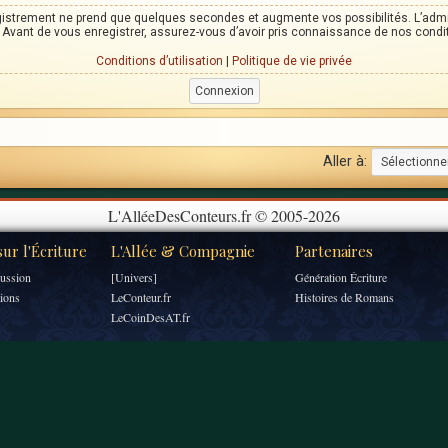
egistrement ne prend que quelques secondes et augmente vos possibilités. L’adm
Avant de vous enregistrer, assurez-vous d’avoir pris connaissance de nos condition
Conditions d’utilisation
|
Politique de vie privée
Aller à:
L'AlléeDesConteurs.fr © 2005-2026
ur l'Écriture
L'Allée & Compagnie
Partenaires
ussion
[Univers]
Génération Écriture
tions
LeConteur.fr
Histoires de Romans
LeCoinDesAT.fr