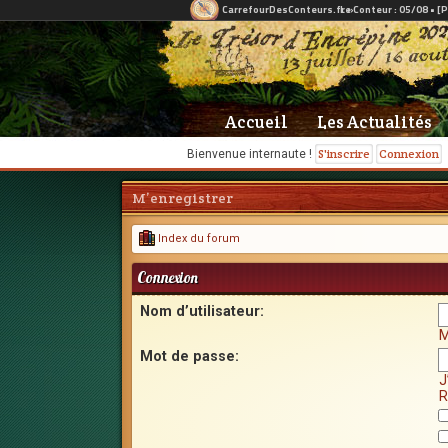
Accueil
Les Actualités
S'inscrire
Connexion
Bienvenue internaute !
M’enregistrer
Index du forum
Connexion
Nom d’utilisateur:
M
Mot de passe:
J
R