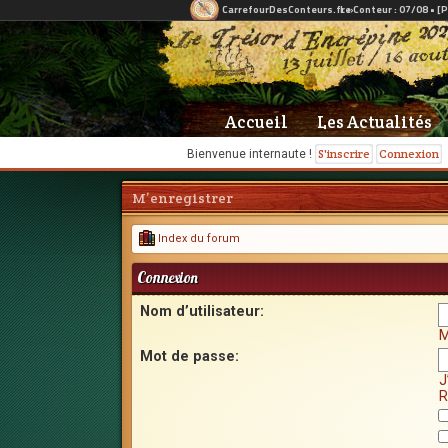
Accueil
Les Actualités
S'inscrire
Connexion
Bienvenue internaute !
M’enregistrer
Index du forum
Connexion
Nom d’utilisateur:
M
Mot de passe:
J
R