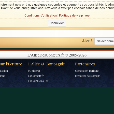
egistrement ne prend que quelques secondes et augmente vos possibilités. L’adm
Avant de vous enregistrer, assurez-vous d’avoir pris connaissance de nos condition
Conditions d’utilisation
|
Politique de vie privée
Aller à:
L'AlléeDesConteurs.fr © 2005-2026
ur l'Écriture
L'Allée & Compagnie
Partenaires
ussion
[Univers]
Génération Écriture
tions
LeConteur.fr
Histoires de Romans
LeCoinDesAT.fr