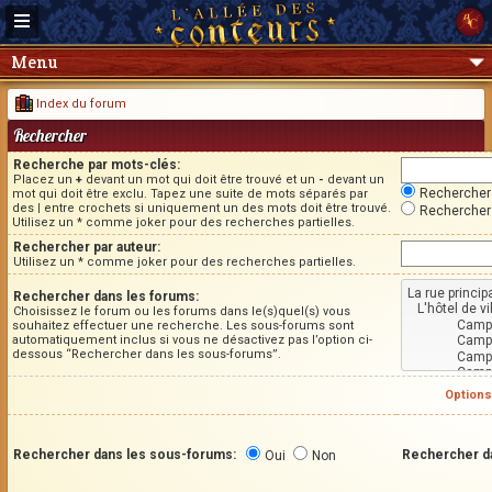
Menu
Index du forum
Rechercher
Recherche par mots-clés:
Placez un
+
devant un mot qui doit être trouvé et un
-
devant un
Rechercher 
mot qui doit être exclu. Tapez une suite de mots séparés par
des
|
entre crochets si uniquement un des mots doit être trouvé.
Rechercher 
Utilisez un * comme joker pour des recherches partielles.
Rechercher par auteur:
Utilisez un * comme joker pour des recherches partielles.
Rechercher dans les forums:
Choisissez le forum ou les forums dans le(s)quel(s) vous
souhaitez effectuer une recherche. Les sous-forums sont
automatiquement inclus si vous ne désactivez pas l’option ci-
dessous “Rechercher dans les sous-forums”.
Options
Rechercher dans les sous-forums:
Rechercher d
Oui
Non