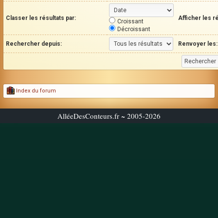
Classer les résultats par:
Afficher les r
Croissant
Décroissant
Rechercher depuis:
Renvoyer les:
Index du forum
AlléeDesConteurs.fr ~ 2005-2026