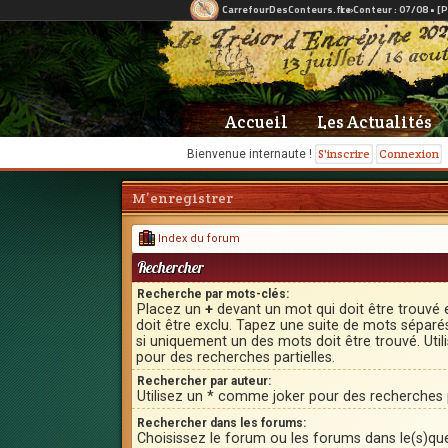
Accueil
Les Actualités
S'inscrire
Connexion
Bienvenue internaute !
M’enregistrer
Index du forum
Rechercher
Recherche par mots-clés:
Placez un
+
devant un mot qui doit être trouvé 
doit être exclu. Tapez une suite de mots sépar
si uniquement un des mots doit être trouvé. Uti
pour des recherches partielles.
Rechercher par auteur:
Utilisez un * comme joker pour des recherches p
Rechercher dans les forums:
Choisissez le forum ou les forums dans le(s)qu