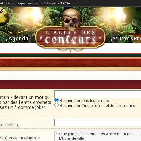
L'Agenda
Les Trois Ru
et un
-
devant un mot qui
Rechercher tous les termes
és par des
|
entre crochets
Rechercher n’importe lequel de ces termes
lisez un * comme joker
artielles.
el(s) vous souhaitez