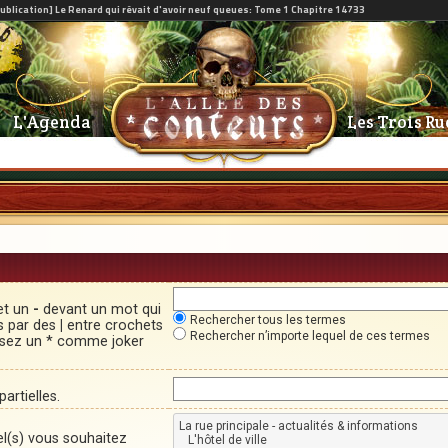
L'Agenda
Les Trois Ru
et un
-
devant un mot qui
Rechercher tous les termes
és par des
|
entre crochets
Rechercher n’importe lequel de ces termes
lisez un * comme joker
artielles.
el(s) vous souhaitez