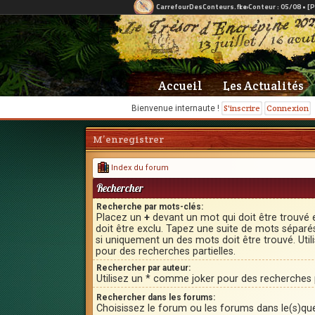
Accueil
Les Actualités
S'inscrire
Connexion
Bienvenue internaute !
M’enregistrer
Index du forum
Rechercher
Recherche par mots-clés:
Placez un
+
devant un mot qui doit être trouvé 
doit être exclu. Tapez une suite de mots sépar
si uniquement un des mots doit être trouvé. Uti
pour des recherches partielles.
Rechercher par auteur:
Utilisez un * comme joker pour des recherches p
Rechercher dans les forums:
Choisissez le forum ou les forums dans le(s)qu