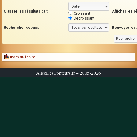
Classer les résultats par:
Afficher les r
Croissant
Décroissant
Rechercher depuis:
Renvoyer les:
Index du forum
AlléeDesConteurs.fr ~ 2005-2026