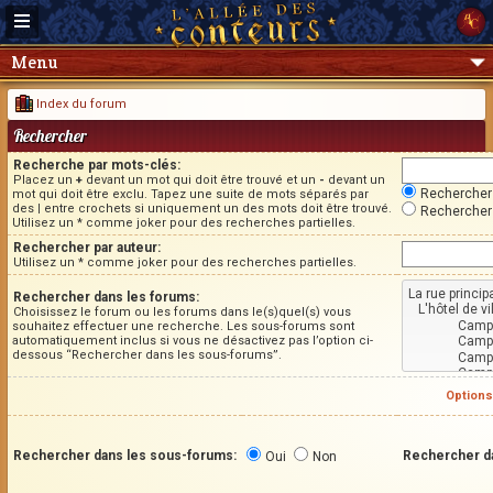
Menu
Index du forum
Rechercher
Recherche par mots-clés:
Placez un
+
devant un mot qui doit être trouvé et un
-
devant un
Rechercher 
mot qui doit être exclu. Tapez une suite de mots séparés par
des
|
entre crochets si uniquement un des mots doit être trouvé.
Rechercher 
Utilisez un * comme joker pour des recherches partielles.
Rechercher par auteur:
Utilisez un * comme joker pour des recherches partielles.
Rechercher dans les forums:
Choisissez le forum ou les forums dans le(s)quel(s) vous
souhaitez effectuer une recherche. Les sous-forums sont
automatiquement inclus si vous ne désactivez pas l’option ci-
dessous “Rechercher dans les sous-forums”.
Options
Rechercher dans les sous-forums:
Rechercher d
Oui
Non