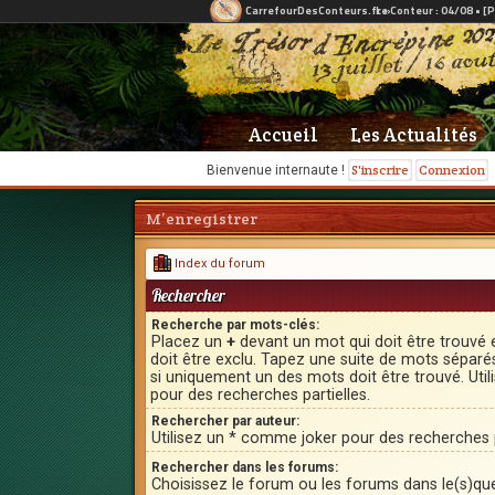
Accueil
Les Actualités
S'inscrire
Connexion
Bienvenue internaute !
M’enregistrer
Index du forum
Rechercher
Recherche par mots-clés:
Placez un
+
devant un mot qui doit être trouvé 
doit être exclu. Tapez une suite de mots sépar
si uniquement un des mots doit être trouvé. Uti
pour des recherches partielles.
Rechercher par auteur:
Utilisez un * comme joker pour des recherches p
Rechercher dans les forums:
Choisissez le forum ou les forums dans le(s)qu