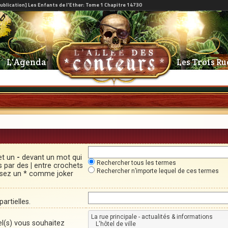
L'Agenda
Les Trois Ru
et un
-
devant un mot qui
Rechercher tous les termes
és par des
|
entre crochets
Rechercher n’importe lequel de ces termes
lisez un * comme joker
artielles.
el(s) vous souhaitez