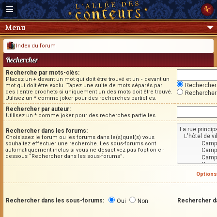
Menu
Index du forum
Rechercher
Recherche par mots-clés:
Placez un
+
devant un mot qui doit être trouvé et un
-
devant un
Rechercher 
mot qui doit être exclu. Tapez une suite de mots séparés par
des
|
entre crochets si uniquement un des mots doit être trouvé.
Rechercher 
Utilisez un * comme joker pour des recherches partielles.
Rechercher par auteur:
Utilisez un * comme joker pour des recherches partielles.
Rechercher dans les forums:
Choisissez le forum ou les forums dans le(s)quel(s) vous
souhaitez effectuer une recherche. Les sous-forums sont
automatiquement inclus si vous ne désactivez pas l’option ci-
dessous “Rechercher dans les sous-forums”.
Options
Rechercher dans les sous-forums:
Rechercher d
Oui
Non