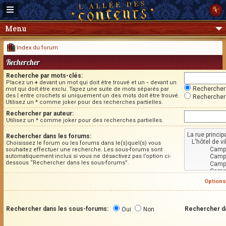
Menu
Index du forum
Rechercher
Recherche par mots-clés:
Placez un
+
devant un mot qui doit être trouvé et un
-
devant un
Rechercher 
mot qui doit être exclu. Tapez une suite de mots séparés par
des
|
entre crochets si uniquement un des mots doit être trouvé.
Rechercher 
Utilisez un * comme joker pour des recherches partielles.
Rechercher par auteur:
Utilisez un * comme joker pour des recherches partielles.
Rechercher dans les forums:
Choisissez le forum ou les forums dans le(s)quel(s) vous
souhaitez effectuer une recherche. Les sous-forums sont
automatiquement inclus si vous ne désactivez pas l’option ci-
dessous “Rechercher dans les sous-forums”.
Options
Rechercher dans les sous-forums:
Rechercher d
Oui
Non