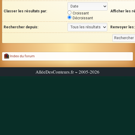
Classer les résultats par:
Afficher les r
Croissant
Décroissant
Rechercher depuis:
Renvoyer les:
Index du forum
AlléeDesConteurs.fr ~ 2005-2026