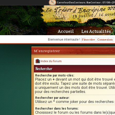
Accueil
Les Actualités
S'inscrire
Connexion
Bienvenue internaute !
M’enregistrer
Index du forum
Rechercher
Recherche par mots-clés:
Placez un
+
devant un mot qui doit être trouvé 
doit être exclu. Tapez une suite de mots sépar
si uniquement un des mots doit être trouvé. Uti
pour des recherches partielles.
Rechercher par auteur:
Utilisez un * comme joker pour des recherches p
Rechercher dans les forums:
Choisissez le forum ou les forums dans le(s)qu