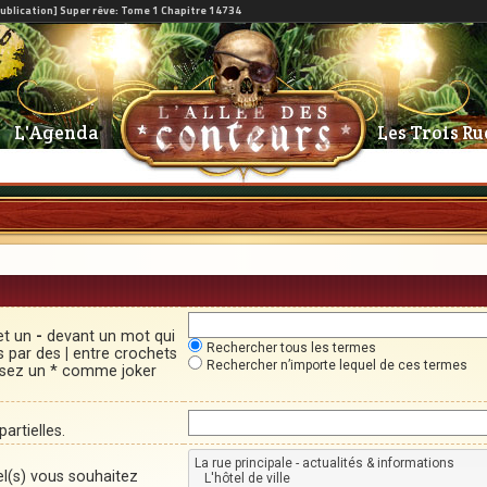
L'Agenda
Les Trois Ru
et un
-
devant un mot qui
Rechercher tous les termes
és par des
|
entre crochets
Rechercher n’importe lequel de ces termes
lisez un * comme joker
artielles.
el(s) vous souhaitez