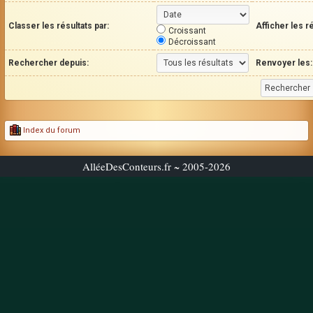
Classer les résultats par:
Afficher les r
Croissant
Décroissant
Rechercher depuis:
Renvoyer les:
Index du forum
AlléeDesConteurs.fr ~ 2005-2026