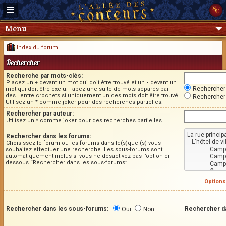
Menu
Index du forum
Rechercher
Recherche par mots-clés:
Placez un
+
devant un mot qui doit être trouvé et un
-
devant un
Rechercher 
mot qui doit être exclu. Tapez une suite de mots séparés par
des
|
entre crochets si uniquement un des mots doit être trouvé.
Rechercher 
Utilisez un * comme joker pour des recherches partielles.
Rechercher par auteur:
Utilisez un * comme joker pour des recherches partielles.
Rechercher dans les forums:
Choisissez le forum ou les forums dans le(s)quel(s) vous
souhaitez effectuer une recherche. Les sous-forums sont
automatiquement inclus si vous ne désactivez pas l’option ci-
dessous “Rechercher dans les sous-forums”.
Options
Rechercher dans les sous-forums:
Rechercher d
Oui
Non