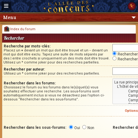
Menu
Index du forum
Rechercher
Recherche par mots-clés:
Placez un
+
devant un mot qui doit être trouvé et un
-
devant un
Rechercher 
mot qui doit être exclu. Tapez une suite de mots séparés par
des
|
entre crochets si uniquement un des mots doit être trouvé.
Rechercher 
Utilisez un * comme joker pour des recherches partielles.
Rechercher par auteur:
Utilisez un * comme joker pour des recherches partielles.
Rechercher dans les forums:
Choisissez le forum ou les forums dans le(s)quel(s) vous
souhaitez effectuer une recherche. Les sous-forums sont
automatiquement inclus si vous ne désactivez pas l’option ci-
dessous “Rechercher dans les sous-forums”.
Options
Rechercher dans les sous-forums:
Rechercher d
Oui
Non