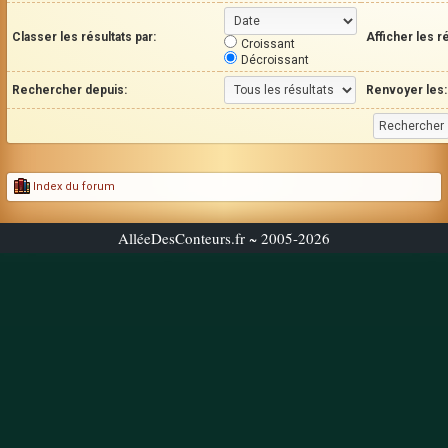
Classer les résultats par:
Afficher les r
Croissant
Décroissant
Rechercher depuis:
Renvoyer les:
Index du forum
AlléeDesConteurs.fr ~ 2005-2026