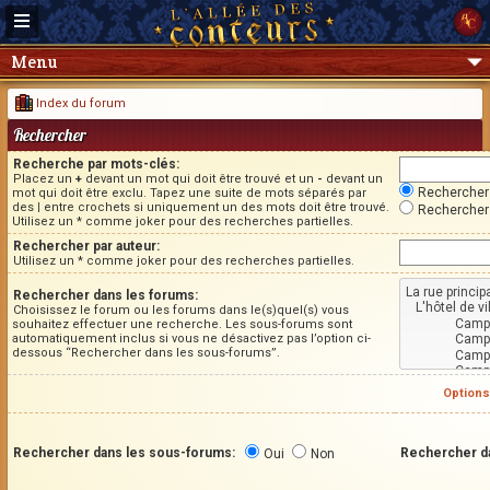
Menu
Index du forum
Rechercher
Recherche par mots-clés:
Placez un
+
devant un mot qui doit être trouvé et un
-
devant un
Rechercher 
mot qui doit être exclu. Tapez une suite de mots séparés par
des
|
entre crochets si uniquement un des mots doit être trouvé.
Rechercher 
Utilisez un * comme joker pour des recherches partielles.
Rechercher par auteur:
Utilisez un * comme joker pour des recherches partielles.
Rechercher dans les forums:
Choisissez le forum ou les forums dans le(s)quel(s) vous
souhaitez effectuer une recherche. Les sous-forums sont
automatiquement inclus si vous ne désactivez pas l’option ci-
dessous “Rechercher dans les sous-forums”.
Options
Rechercher dans les sous-forums:
Rechercher d
Oui
Non