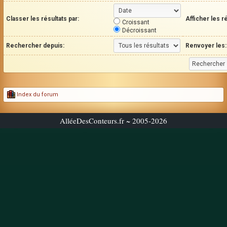
Classer les résultats par:
Afficher les r
Croissant
Décroissant
Rechercher depuis:
Renvoyer les:
Index du forum
AlléeDesConteurs.fr ~ 2005-2026