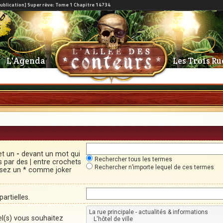
L'Agenda
Les Trois Ru
et un
-
devant un mot qui
Rechercher tous les termes
és par des
|
entre crochets
Rechercher n’importe lequel de ces termes
lisez un * comme joker
artielles.
el(s) vous souhaitez