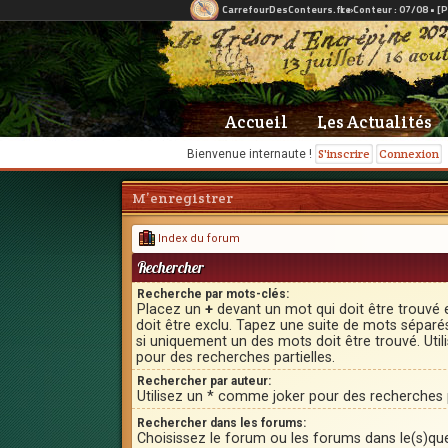
Accueil
Les Actualités
S'inscrire
Connexion
Bienvenue internaute !
M’enregistrer
Index du forum
Rechercher
Recherche par mots-clés:
Placez un
+
devant un mot qui doit être trouvé 
doit être exclu. Tapez une suite de mots sépar
si uniquement un des mots doit être trouvé. Uti
pour des recherches partielles.
Rechercher par auteur:
Utilisez un * comme joker pour des recherches p
Rechercher dans les forums:
Choisissez le forum ou les forums dans le(s)qu