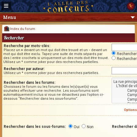
Menu
Index du forum
Rechercher
Recherche par mots-clés:
Placez un
+
devant un mot qui doit être trouvé et un
-
devant un
Rechercher 
mot qui doit être exclu. Tapez une suite de mots séparés par
des
|
entre crochets si uniquement un des mots doit être trouvé.
Rechercher 
Utilisez un * comme joker pour des recherches partielles.
Rechercher par auteur:
Utilisez un * comme joker pour des recherches partielles.
Rechercher dans les forums:
Choisissez le forum ou les forums dans le(s)quel(s) vous
souhaitez effectuer une recherche. Les sous-forums sont
automatiquement inclus si vous ne désactivez pas l’option ci-
dessous “Rechercher dans les sous-forums”.
Options
Rechercher dans les sous-forums:
Rechercher d
Oui
Non