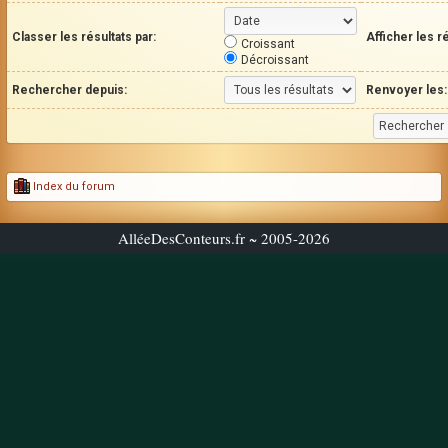
Classer les résultats par:
Afficher les r
Croissant
Décroissant
Rechercher depuis:
Renvoyer les:
Index du forum
AlléeDesConteurs.fr ~ 2005-2026