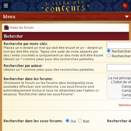
Menu
Index du forum
Rechercher
Recherche par mots-clés:
Placez un
+
devant un mot qui doit être trouvé et un
-
devant un
Rechercher 
mot qui doit être exclu. Tapez une suite de mots séparés par
des
|
entre crochets si uniquement un des mots doit être trouvé.
Rechercher 
Utilisez un * comme joker pour des recherches partielles.
Rechercher par auteur:
Utilisez un * comme joker pour des recherches partielles.
Rechercher dans les forums:
Choisissez le forum ou les forums dans le(s)quel(s) vous
souhaitez effectuer une recherche. Les sous-forums sont
automatiquement inclus si vous ne désactivez pas l’option ci-
dessous “Rechercher dans les sous-forums”.
Options
Rechercher dans les sous-forums:
Rechercher d
Oui
Non