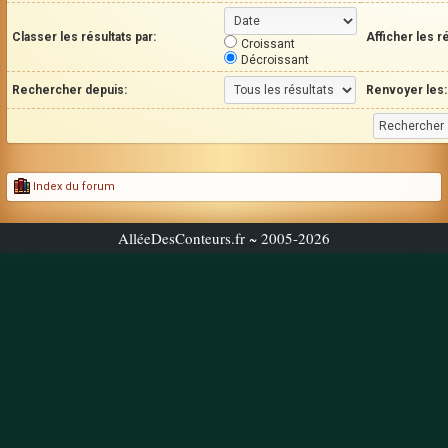
Classer les résultats par:
Afficher les r
Croissant
Décroissant
Rechercher depuis:
Renvoyer les:
Index du forum
AlléeDesConteurs.fr ~ 2005-2026