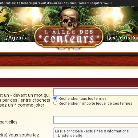
L'Agenda
Les Trois Ru
et un
-
devant un mot qui
Rechercher tous les termes
és par des
|
entre crochets
Rechercher n’importe lequel de ces termes
lisez un * comme joker
artielles.
el(s) vous souhaitez