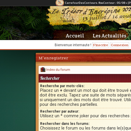
Accueil
Les Actualités
S'inscrire
Connexion
Bienvenue internaute !
M’enregistrer
Index du forum
Rechercher
Recherche par mots-clés:
Placez un
+
devant un mot qui doit être trouvé 
doit être exclu. Tapez une suite de mots sépar
si uniquement un des mots doit être trouvé. Uti
pour des recherches partielles.
Rechercher par auteur:
Utilisez un * comme joker pour des recherches p
Rechercher dans les forums:
Choisissez le forum ou les forums dans le(s)qu