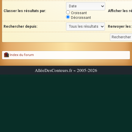
Classer les résultats par:
Afficher les r
Croissant
Décroissant
Rechercher depuis:
Renvoyer les:
Index du forum
AlléeDesConteurs.fr ~ 2005-2026