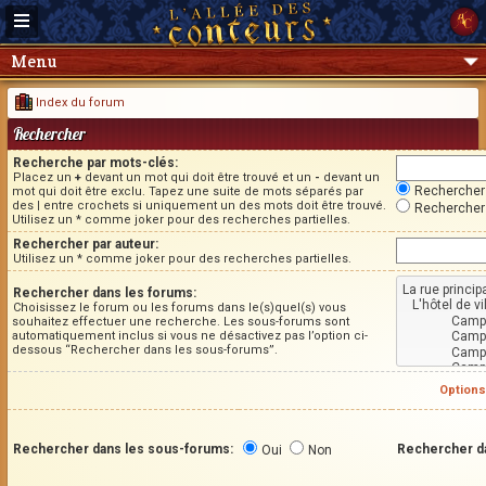
Menu
Index du forum
Rechercher
Recherche par mots-clés:
Placez un
+
devant un mot qui doit être trouvé et un
-
devant un
Rechercher 
mot qui doit être exclu. Tapez une suite de mots séparés par
des
|
entre crochets si uniquement un des mots doit être trouvé.
Rechercher 
Utilisez un * comme joker pour des recherches partielles.
Rechercher par auteur:
Utilisez un * comme joker pour des recherches partielles.
Rechercher dans les forums:
Choisissez le forum ou les forums dans le(s)quel(s) vous
souhaitez effectuer une recherche. Les sous-forums sont
automatiquement inclus si vous ne désactivez pas l’option ci-
dessous “Rechercher dans les sous-forums”.
Options
Rechercher dans les sous-forums:
Rechercher d
Oui
Non