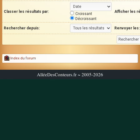
Classer les résultats par:
Afficher les r
Croissant
Décroissant
Rechercher depuis:
Renvoyer les:
Index du forum
AlléeDesConteurs.fr ~ 2005-2026