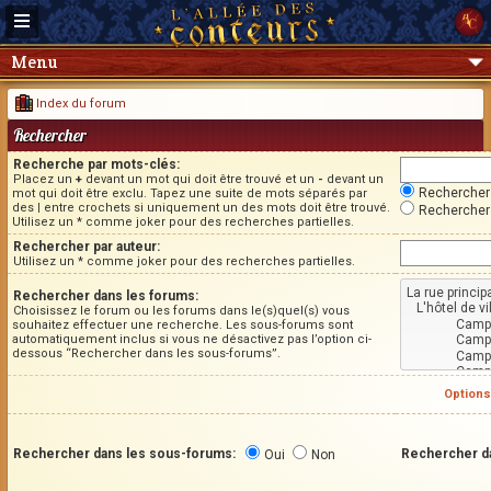
Menu
Index du forum
Rechercher
Recherche par mots-clés:
Placez un
+
devant un mot qui doit être trouvé et un
-
devant un
Rechercher 
mot qui doit être exclu. Tapez une suite de mots séparés par
des
|
entre crochets si uniquement un des mots doit être trouvé.
Rechercher 
Utilisez un * comme joker pour des recherches partielles.
Rechercher par auteur:
Utilisez un * comme joker pour des recherches partielles.
Rechercher dans les forums:
Choisissez le forum ou les forums dans le(s)quel(s) vous
souhaitez effectuer une recherche. Les sous-forums sont
automatiquement inclus si vous ne désactivez pas l’option ci-
dessous “Rechercher dans les sous-forums”.
Options
Rechercher dans les sous-forums:
Rechercher d
Oui
Non