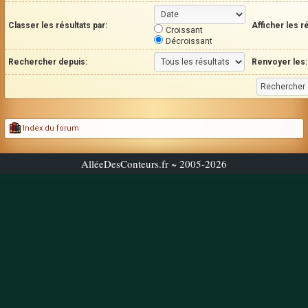
Classer les résultats par:
Afficher les r
Croissant
Décroissant
Rechercher depuis:
Renvoyer les:
Index du forum
AlléeDesConteurs.fr ~ 2005-2026