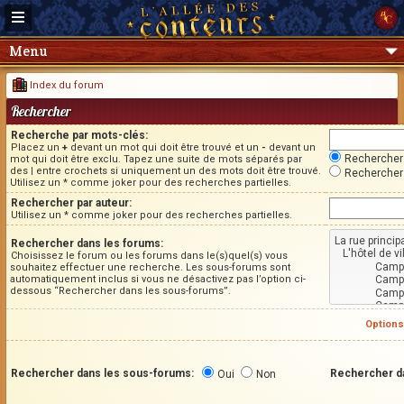
Menu
Index du forum
Rechercher
Recherche par mots-clés:
Placez un
+
devant un mot qui doit être trouvé et un
-
devant un
Rechercher 
mot qui doit être exclu. Tapez une suite de mots séparés par
des
|
entre crochets si uniquement un des mots doit être trouvé.
Rechercher 
Utilisez un * comme joker pour des recherches partielles.
Rechercher par auteur:
Utilisez un * comme joker pour des recherches partielles.
Rechercher dans les forums:
Choisissez le forum ou les forums dans le(s)quel(s) vous
souhaitez effectuer une recherche. Les sous-forums sont
automatiquement inclus si vous ne désactivez pas l’option ci-
dessous “Rechercher dans les sous-forums”.
Options
Rechercher dans les sous-forums:
Rechercher d
Oui
Non