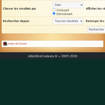
Classer les résultats par:
Afficher les r
Croissant
Décroissant
Rechercher depuis:
Renvoyer les:
Index du forum
AlléeDesConteurs.fr ~ 2005-2026