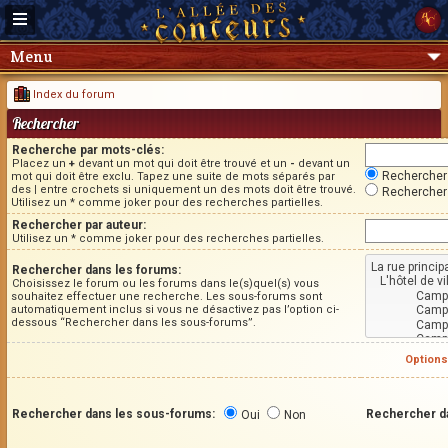
Menu
Index du forum
Rechercher
Recherche par mots-clés:
Placez un
+
devant un mot qui doit être trouvé et un
-
devant un
Rechercher 
mot qui doit être exclu. Tapez une suite de mots séparés par
des
|
entre crochets si uniquement un des mots doit être trouvé.
Rechercher 
Utilisez un * comme joker pour des recherches partielles.
Rechercher par auteur:
Utilisez un * comme joker pour des recherches partielles.
Rechercher dans les forums:
Choisissez le forum ou les forums dans le(s)quel(s) vous
souhaitez effectuer une recherche. Les sous-forums sont
automatiquement inclus si vous ne désactivez pas l’option ci-
dessous “Rechercher dans les sous-forums”.
Options
Rechercher dans les sous-forums:
Rechercher d
Oui
Non