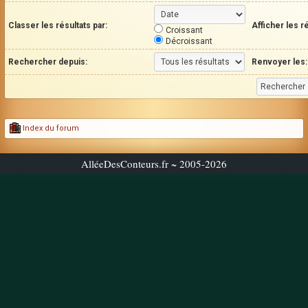
Classer les résultats par:
Afficher les r
Croissant
Décroissant
Rechercher depuis:
Renvoyer les:
Index du forum
AlléeDesConteurs.fr ~ 2005-2026