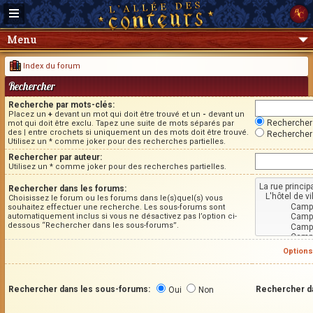
Menu
Index du forum
Rechercher
Recherche par mots-clés:
Placez un
+
devant un mot qui doit être trouvé et un
-
devant un
Rechercher 
mot qui doit être exclu. Tapez une suite de mots séparés par
des
|
entre crochets si uniquement un des mots doit être trouvé.
Rechercher 
Utilisez un * comme joker pour des recherches partielles.
Rechercher par auteur:
Utilisez un * comme joker pour des recherches partielles.
Rechercher dans les forums:
Choisissez le forum ou les forums dans le(s)quel(s) vous
souhaitez effectuer une recherche. Les sous-forums sont
automatiquement inclus si vous ne désactivez pas l’option ci-
dessous “Rechercher dans les sous-forums”.
Options
Rechercher dans les sous-forums:
Rechercher d
Oui
Non