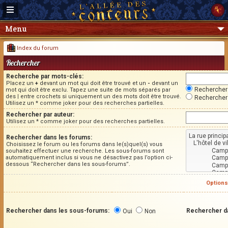
Menu
Index du forum
Rechercher
Recherche par mots-clés:
Placez un
+
devant un mot qui doit être trouvé et un
-
devant un
Rechercher 
mot qui doit être exclu. Tapez une suite de mots séparés par
des
|
entre crochets si uniquement un des mots doit être trouvé.
Rechercher 
Utilisez un * comme joker pour des recherches partielles.
Rechercher par auteur:
Utilisez un * comme joker pour des recherches partielles.
Rechercher dans les forums:
Choisissez le forum ou les forums dans le(s)quel(s) vous
souhaitez effectuer une recherche. Les sous-forums sont
automatiquement inclus si vous ne désactivez pas l’option ci-
dessous “Rechercher dans les sous-forums”.
Options
Rechercher dans les sous-forums:
Rechercher d
Oui
Non