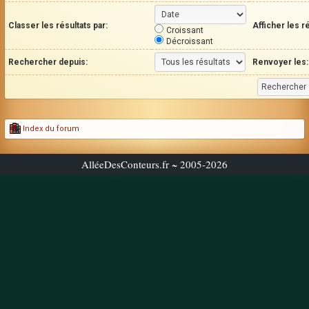
Classer les résultats par:
Afficher les r
Croissant
Décroissant
Rechercher depuis:
Renvoyer les:
Index du forum
AlléeDesConteurs.fr ~ 2005-2026