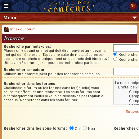
Menu
Index du forum
Rechercher
Recherche par mots-clés:
Placez un
+
devant un mot qui doit être trouvé et un
-
devant un
Rechercher 
mot qui doit être exclu. Tapez une suite de mots séparés par
des
|
entre crochets si uniquement un des mots doit être trouvé.
Rechercher 
Utilisez un * comme joker pour des recherches partielles.
Rechercher par auteur:
Utilisez un * comme joker pour des recherches partielles.
Rechercher dans les forums:
Choisissez le forum ou les forums dans le(s)quel(s) vous
souhaitez effectuer une recherche. Les sous-forums sont
automatiquement inclus si vous ne désactivez pas l’option ci-
dessous “Rechercher dans les sous-forums”.
Options
Rechercher dans les sous-forums:
Rechercher d
Oui
Non