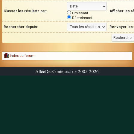
Classer les résultats par:
Afficher les r
Croissant
Décroissant
Rechercher depuis:
Renvoyer les:
Index du forum
AlléeDesConteurs.fr ~ 2005-2026