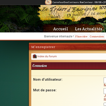
Accueil
Les Actualités
S'inscrire
Connexion
Bienvenue internaute !
M’enregistrer
Index du forum
Connexion
Nom d’utilisateur:
M
Mot de passe:
J
R