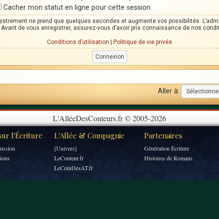
Cacher mon statut en ligne pour cette session
egistrement ne prend que quelques secondes et augmente vos possibilités. L’adm
Avant de vous enregistrer, assurez-vous d’avoir pris connaissance de nos condition
Conditions d’utilisation
|
Politique de vie privée
Aller à:
L'AlléeDesConteurs.fr © 2005-2026
ur l'Écriture
L'Allée & Compagnie
Partenaires
ussion
[Univers]
Génération Écriture
tions
LeConteur.fr
Histoires de Romans
LeCoinDesAT.fr