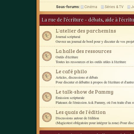
Sous-forums:
Cinéma
Séries & TV
J
La rue de l'écriture - débats, aide à l'écri
L'atelier des parchemins
Journal scriptural
Ouvrez un journal de bord pour y discuter de vos proje
La halle des ressources
Outils d'écriture
Toutes les ressources et les outils utiles à l'écriture
Le café philo
Articles, discussions et débats
Pour discuter et débattre à propos de l'écriture et d'autres
Le talk-show de Pammy
Émission scripturale
Plateaux de l'émission Ask Pammy, où l'on traite d'un s
Les quais de l'édition
Discussions autour de l'édition
(Magicotest obligatoire pour intégrer la zone) Pour disc