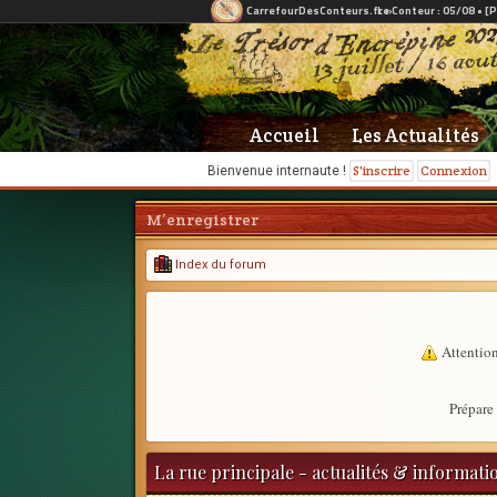
Accueil
Les Actualités
S'inscrire
Connexion
Bienvenue internaute !
M’enregistrer
Index du forum
Attention
Prépare 
La rue principale - actualités & informati