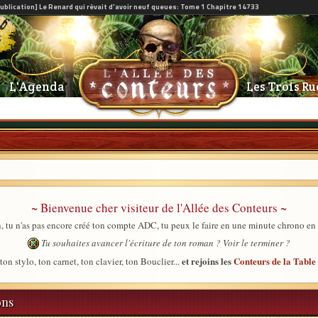
L'Agenda
Les Trois Ru
~ Bienvenue cher visiteur de l'Allée des Conteurs ~
, tu n'as pas encore créé ton compte ADC, tu peux le faire en une minute chrono en
Tu souhaites avancer l'écriture de ton roman ? Voir le terminer ?
et rejoins les
Conteurs de la Tabl
ton stylo, ton carnet, ton clavier, ton Bouclier...
ons