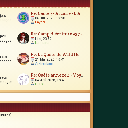
Re: Carte 5 - Arcane - L'Amour Immortel
jets
06 Juil 2026, 13:20
ssages
Feydra
Re: Camp d'écriture #37 - Le Trésor d'Encrépine
jets
Hier, 23:50
ssages
Nascana
Re: La Quête de Wildflower et JunimarionH
ujets
21 Mai 2026, 10:41
ssages
Arkhenbarn
Re: Quête annexe 4 - Voyages et contrées lointaines
ujets
04 Aoû 2026, 18:43
essages
Lilitor
minutes)