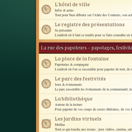
L'hôtel de ville
Infos & actus
Tout pour bien débuter sur l'Allée des Conteurs, son act
Le registre des présentations
Se présenter
L'endroit où il faut se rendre pour se faire connaître en t
La rue des papoteurs - papotages, festivit
La place de la fontaine
Papoteries & compagnie
L'endroit où l'on se rassemble pour papoter de tout, de r
Le parc des festivités
Jeux & événements
Le parc rassemble les événements de la communauté, les
La bibliothèque
Autour de la lecture
Pour papoter de vos coups de cœurs littéraires, de vos le
Les jardins virtuels
Médias
Tout ce qui touche aux écrans : jeux vidéos, cinéma, séri