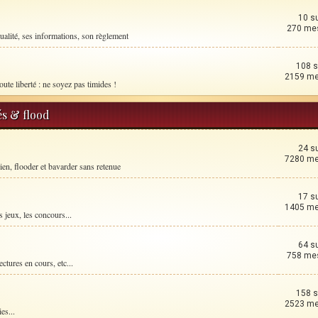
10 s
270 me
ualité, ses informations, son règlement
108 s
2159 m
oute liberté : ne soyez pas timides !
és & flood
24 s
7280 m
ien, flooder et bavarder sans retenue
17 s
1405 m
 jeux, les concours...
64 s
758 me
ctures en cours, etc...
158 s
2523 m
es...