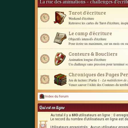
La rue des animations - challenges d'écri
Tarot d'écriture
Weekend d'écriture
Retrouve les cartes du Tarot d'écriture, inspire 
Le camp d'écriture
Objectifs intensifs d'écriture
Pour écrire un maximum, sur un mois ou sur 
Conteurs & Boucliers
Animation longue d'écriture
Un challenge sans pression pour terminer 
Chroniques des Pages Pe
Jeu de lecture
| Partie 1 -
La malédiction de
Venez sauver l'Allée des Conteurs du terrib
Index du forum
Qui est en ligne
Au total il y a
693
utilisateurs en ligne :: 0 enregi
Le record du nombre d’utilisateurs en ligne est d
Utilisateurs enregistrés : Aucun utilisateur enreg