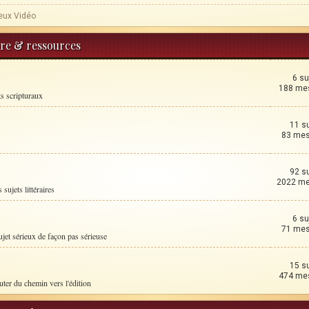
eux Vidéo
ture & ressources
6 su
188 me
ts scripturaux
11 s
83 me
92 s
2022 m
 sujets littéraires
6 su
71 me
ujet sérieux de façon pas sérieuse
15 s
474 me
uter du chemin vers l'édition