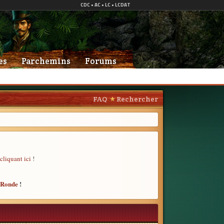
es
Parchemins
Forums
FAQ
Rechercher
cliquant ici
!
e Ronde
!