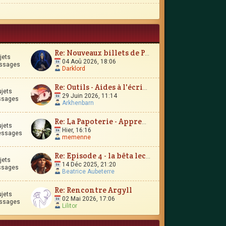
Re: Nouveaux billets de Parchemin
jets
04 Aoû 2026, 18:06
ssages
Darklord
Re: Outils - Aides à l'écriture
ujets
29 Juin 2026, 11:14
ssages
Arkhenbarn
Re: La Papoterie - Apprendre en publiant en ligne ?
ujets
Hier, 16:16
essages
memenne
Re: Episode 4 - la bêta lecture
jets
14 Déc 2025, 21:20
ssages
Beatrice Aubeterre
Re: Rencontre Argyll
ujets
02 Mai 2026, 17:06
ssages
Lilitor