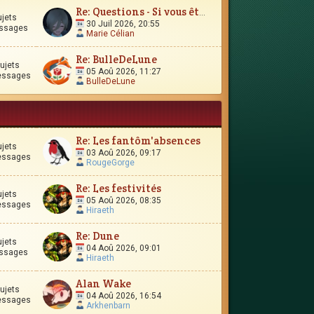
Re: Questions - Si vous êtes perdus, ou si vous vous interro
ujets
30 Juil 2026, 20:55
ssages
Marie Célian
Re: BulleDeLune
ujets
05 Aoû 2026, 11:27
essages
BulleDeLune
Re: Les fantôm'absences
ujets
03 Aoû 2026, 09:17
essages
RougeGorge
Re: Les festivités
ujets
05 Aoû 2026, 08:35
essages
Hiraeth
Re: Dune
ujets
04 Aoû 2026, 09:01
ssages
Hiraeth
Alan Wake
ujets
04 Aoû 2026, 16:54
essages
Arkhenbarn