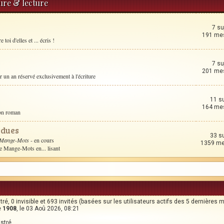
ture & lecture
7 su
191 me
toi d'elles et ... écris !
7 su
201 me
un an réservé exclusivement à l'écriture
11 s
164 me
son roman
rdues
33 s
 Mange-Mots
- en cours
1359 m
le Mange-Mots en... lisant
stré, 0 invisible et 693 invités (basées sur les utilisateurs actifs des 5 dernières 
e
1908
, le 03 Aoû 2026, 08:21
istré