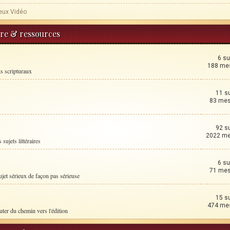
eux Vidéo
ture & ressources
6 su
188 me
ts scripturaux
11 s
83 me
92 s
2022 m
 sujets littéraires
6 su
71 me
ujet sérieux de façon pas sérieuse
15 s
474 me
uter du chemin vers l'édition