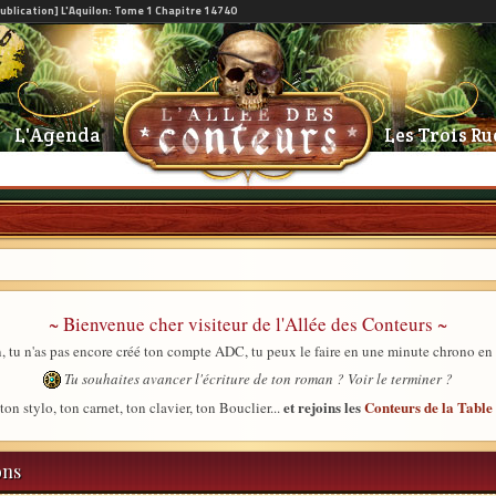
L'Agenda
Les Trois Ru
~ Bienvenue cher visiteur de l'Allée des Conteurs ~
, tu n'as pas encore créé ton compte ADC, tu peux le faire en une minute chrono en
Tu souhaites avancer l'écriture de ton roman ? Voir le terminer ?
et rejoins les
Conteurs de la Tabl
ton stylo, ton carnet, ton clavier, ton Bouclier...
ons