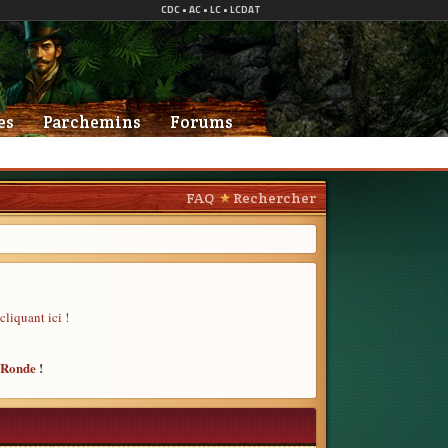
es
Parchemins
Forums
FAQ
Rechercher
cliquant ici
!
e Ronde
!