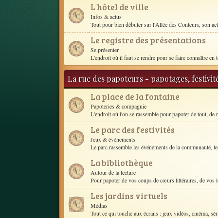
L'hôtel de ville
Infos & actus
Tout pour bien débuter sur l'Allée des Conteurs, son act
Le registre des présentations
Se présenter
L'endroit où il faut se rendre pour se faire connaître en t
La rue des papoteurs - papotages, festivit
La place de la fontaine
Papoteries & compagnie
L'endroit où l'on se rassemble pour papoter de tout, de r
Le parc des festivités
Jeux & événements
Le parc rassemble les événements de la communauté, les
La bibliothèque
Autour de la lecture
Pour papoter de vos coups de cœurs littéraires, de vos le
Les jardins virtuels
Médias
Tout ce qui touche aux écrans : jeux vidéos, cinéma, séri