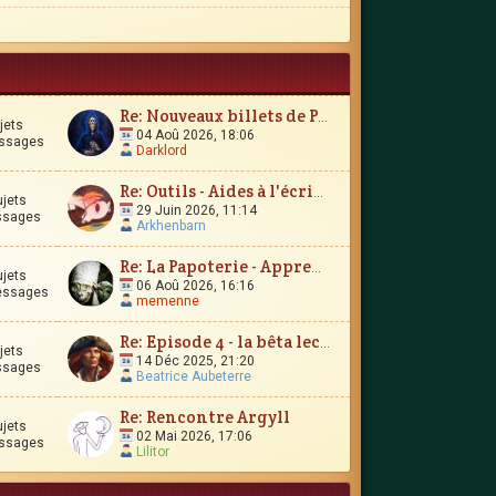
Re: Nouveaux billets de Parchemin
jets
04 Aoû 2026, 18:06
ssages
Darklord
Re: Outils - Aides à l'écriture
ujets
29 Juin 2026, 11:14
ssages
Arkhenbarn
Re: La Papoterie - Apprendre en publiant en ligne ?
ujets
06 Aoû 2026, 16:16
essages
memenne
Re: Episode 4 - la bêta lecture
jets
14 Déc 2025, 21:20
ssages
Beatrice Aubeterre
Re: Rencontre Argyll
ujets
02 Mai 2026, 17:06
ssages
Lilitor