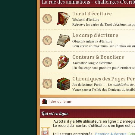
La rue des animations - challenges d'écri
Tarot d'écriture
Weekend d'écriture
Retrouve les cartes du Tarot d'écriture, inspire 
Le camp d'écriture
Objectifs intensifs d'écriture
Pour écrire un maximum, sur un mois ou sur 
Conteurs & Boucliers
Animation longue d'écriture
Un challenge sans pression pour terminer 
Chroniques des Pages Pe
Jeu de lecture
| Partie 1 -
La malédiction de
Venez sauver l'Allée des Conteurs du terrib
Index du forum
Qui est en ligne
Au total il y a
686
utilisateurs en ligne :: 2 enregi
Le record du nombre d’utilisateurs en ligne est d
Utilisateurs enregistrés :
Beatrice Aubeterre
,
Gr