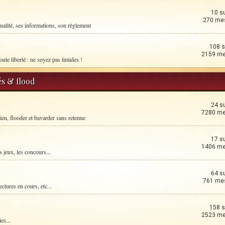
10 s
270 me
ualité, ses informations, son règlement
108 s
2159 m
oute liberté : ne soyez pas timides !
és & flood
24 s
7280 m
ien, flooder et bavarder sans retenue
17 s
1406 m
 jeux, les concours...
64 s
761 me
ctures en cours, etc...
158 s
2523 m
es...