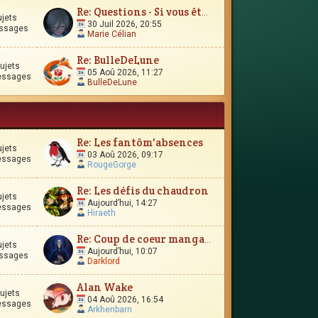
Re: Questions - Si vous êtes perdus, ou si vous vous interro
ujets
30 Juil 2026, 20:55
ssages
Marie Célian
Re: BulleDeLune
ujets
05 Aoû 2026, 11:27
essages
BulleDeLune
Re: Les fantôm'absences
ujets
03 Aoû 2026, 09:17
essages
RougeGorge
Re: Les défis du chaudron
ujets
Aujourd’hui, 14:27
essages
Hiraeth
Re: Coup de coeur manga-esque
ujets
Aujourd’hui, 10:07
ssages
Darklord
Alan Wake
ujets
04 Aoû 2026, 16:54
essages
Arkhenbarn