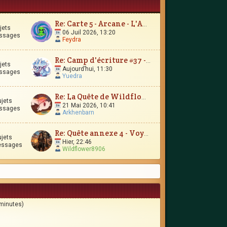
Re: Carte 5 - Arcane - L'Amour Immortel
jets
06 Juil 2026, 13:20
ssages
Feydra
Re: Camp d'écriture #37 - Le Trésor d'Encrépine
jets
Aujourd’hui, 11:30
ssages
Yuedra
Re: La Quête de Wildflower et JunimarionH
ujets
21 Mai 2026, 10:41
ssages
Arkhenbarn
Re: Quête annexe 4 - Voyages et contrées lointaines
ujets
Hier, 22:46
essages
Wildflower8906
 minutes)