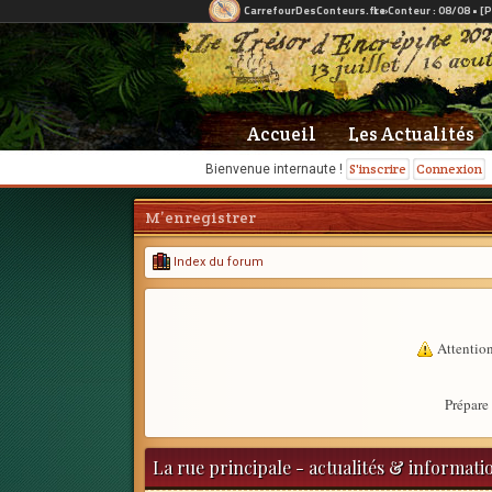
Accueil
Les Actualités
S'inscrire
Connexion
Bienvenue internaute !
M’enregistrer
Index du forum
Attention
Prépare 
La rue principale - actualités & informati