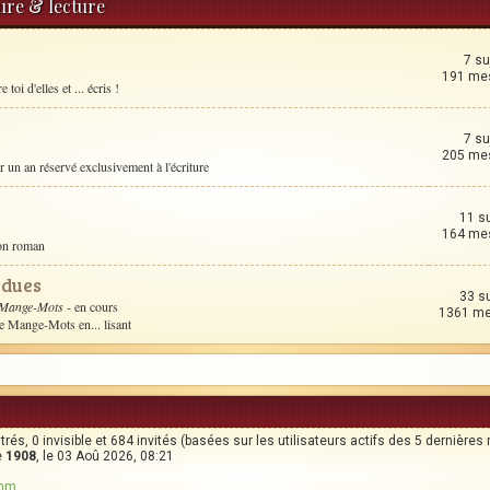
ture & lecture
7 su
191 me
toi d'elles et ... écris !
7 su
205 me
un an réservé exclusivement à l'écriture
11 s
164 me
son roman
rdues
33 s
 Mange-Mots
- en cours
1361 m
le Mange-Mots en... lisant
strés, 0 invisible et 684 invités (basées sur les utilisateurs actifs des 5 dernières
e
1908
, le 03 Aoû 2026, 08:21
imm