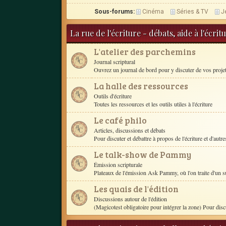
Sous-forums:
Cinéma
Séries & TV
J
La rue de l'écriture - débats, aide à l'écri
L'atelier des parchemins
Journal scriptural
Ouvrez un journal de bord pour y discuter de vos proje
La halle des ressources
Outils d'écriture
Toutes les ressources et les outils utiles à l'écriture
Le café philo
Articles, discussions et débats
Pour discuter et débattre à propos de l'écriture et d'autres
Le talk-show de Pammy
Émission scripturale
Plateaux de l'émission Ask Pammy, où l'on traite d'un s
Les quais de l'édition
Discussions autour de l'édition
(Magicotest obligatoire pour intégrer la zone) Pour disc