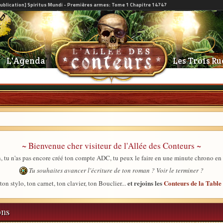
L'Agenda
Les Trois Ru
~ Bienvenue cher visiteur de l'Allée des Conteurs ~
, tu n'as pas encore créé ton compte ADC, tu peux le faire en une minute chrono en
Tu souhaites avancer l'écriture de ton roman ? Voir le terminer ?
et rejoins les
Conteurs de la Tabl
ton stylo, ton carnet, ton clavier, ton Bouclier...
ons