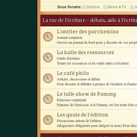
Sous-forums:
Cinéma
Séries & TV
J
La rue de l'écriture - débats, aide à l'écri
L'atelier des parchemins
Journal scriptural
Ouvrez un journal de bord pour y discuter de vos proje
La halle des ressources
Outils d'écriture
Toutes les ressources et les outils utiles à l'écriture
Le café philo
Articles, discussions et débats
Pour discuter et débattre à propos de l'écriture et d'autres
Le talk-show de Pammy
Émission scripturale
Plateaux de l'émission Ask Pammy, où l'on traite d'un s
Les quais de l'édition
Discussions autour de l'édition
(Magicotest obligatoire pour intégrer la zone) Pour disc