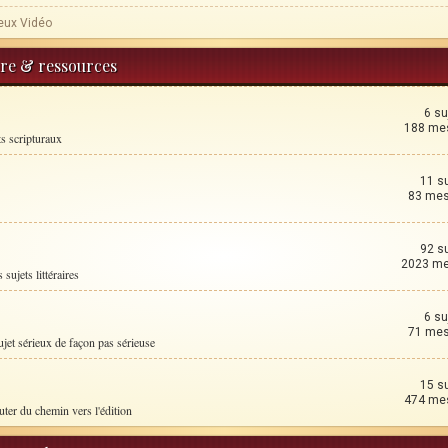
eux Vidéo
ture & ressources
6 su
188 me
ts scripturaux
11 s
83 me
92 s
2023 m
 sujets littéraires
6 su
71 me
ujet sérieux de façon pas sérieuse
15 s
474 me
uter du chemin vers l'édition