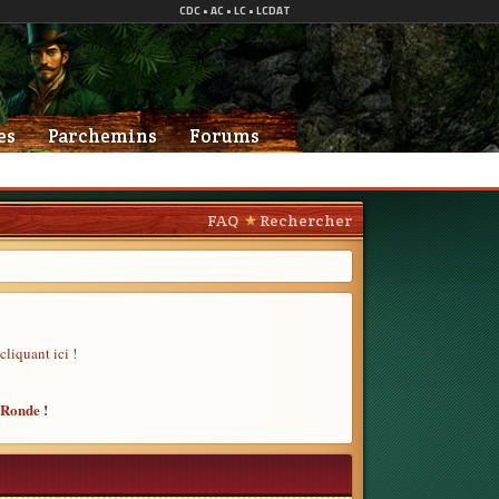
es
Parchemins
Forums
FAQ
Rechercher
cliquant ici
!
e Ronde
!