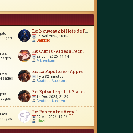
Re: Nouveaux billets de Parchemin
jets
04 Aoû 2026, 18:06
ssages
Darklord
Re: Outils - Aides à l'écriture
ujets
29 Juin 2026, 11:14
ssages
Arkhenbarn
Re: La Papoterie - Apprendre en publiant en ligne ?
ujets
il y a 32 minutes
essages
Beatrice Aubeterre
Re: Episode 4 - la bêta lecture
jets
14 Déc 2025, 21:20
ssages
Beatrice Aubeterre
Re: Rencontre Argyll
ujets
02 Mai 2026, 17:06
ssages
Lilitor