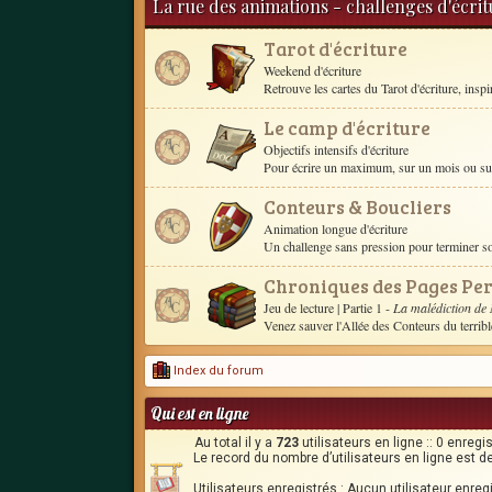
La rue des animations - challenges d'écri
Tarot d'écriture
Weekend d'écriture
Retrouve les cartes du Tarot d'écriture, inspire 
Le camp d'écriture
Objectifs intensifs d'écriture
Pour écrire un maximum, sur un mois ou sur 
Conteurs & Boucliers
Animation longue d'écriture
Un challenge sans pression pour terminer 
Chroniques des Pages Pe
Jeu de lecture
| Partie 1 -
La malédiction de
Venez sauver l'Allée des Conteurs du terrib
Index du forum
Qui est en ligne
Au total il y a
723
utilisateurs en ligne :: 0 enregi
Le record du nombre d’utilisateurs en ligne est d
Utilisateurs enregistrés : Aucun utilisateur enreg