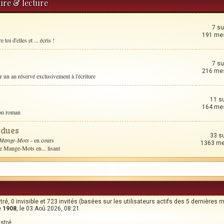
ture & lecture
7 su
191 me
toi d'elles et ... écris !
7 su
216 me
un an réservé exclusivement à l'écriture
11 s
164 me
son roman
rdues
33 s
 Mange-Mots
- en cours
1363 m
le Mange-Mots en... lisant
stré, 0 invisible et 723 invités (basées sur les utilisateurs actifs des 5 dernières 
e
1908
, le 03 Aoû 2026, 08:21
istré