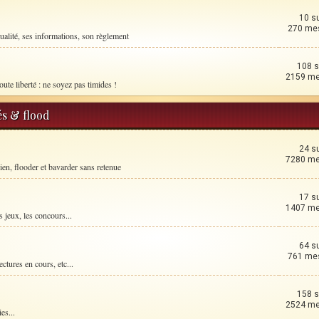
10 s
270 me
ualité, ses informations, son règlement
108 s
2159 m
oute liberté : ne soyez pas timides !
és & flood
24 s
7280 m
ien, flooder et bavarder sans retenue
17 s
1407 m
 jeux, les concours...
64 s
761 me
ctures en cours, etc...
158 s
2524 m
es...