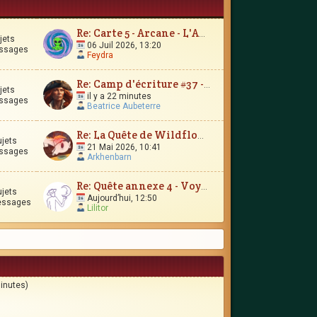
Re: Carte 5 - Arcane - L'Amour Immortel
jets
06 Juil 2026, 13:20
ssages
Feydra
Re: Camp d'écriture #37 - Le Trésor d'Encrépine
jets
il y a 22 minutes
ssages
Beatrice Aubeterre
Re: La Quête de Wildflower et JunimarionH
ujets
21 Mai 2026, 10:41
ssages
Arkhenbarn
Re: Quête annexe 4 - Voyages et contrées lointaines
ujets
Aujourd’hui, 12:50
essages
Lilitor
minutes)