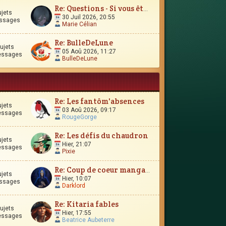
Re: Questions - Si vous êtes perdus, ou si vous vous interro
ujets
30 Juil 2026, 20:55
ssages
Marie Célian
Re: BulleDeLune
ujets
05 Aoû 2026, 11:27
essages
BulleDeLune
Re: Les fantôm'absences
ujets
03 Aoû 2026, 09:17
essages
RougeGorge
Re: Les défis du chaudron
ujets
Hier, 21:07
essages
Pixie
Re: Coup de coeur manga-esque
ujets
Hier, 10:07
ssages
Darklord
Re: Kitaria fables
ujets
Hier, 17:55
essages
Beatrice Aubeterre