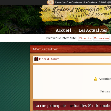
Accueil
Les Actualités
S'inscrire
Connexion
Bienvenue internaute !
M’enregistrer
Index du forum
Attention
Prépare 
La rue principale - actualités & informati