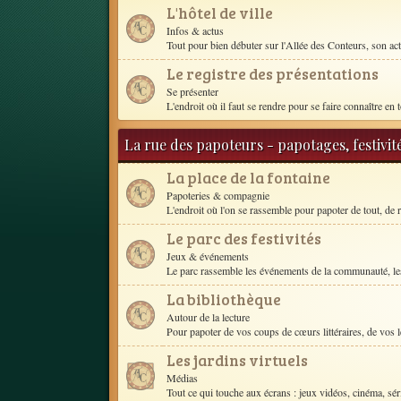
L'hôtel de ville
Infos & actus
Tout pour bien débuter sur l'Allée des Conteurs, son act
Le registre des présentations
Se présenter
L'endroit où il faut se rendre pour se faire connaître en t
La rue des papoteurs - papotages, festivit
La place de la fontaine
Papoteries & compagnie
L'endroit où l'on se rassemble pour papoter de tout, de r
Le parc des festivités
Jeux & événements
Le parc rassemble les événements de la communauté, les
La bibliothèque
Autour de la lecture
Pour papoter de vos coups de cœurs littéraires, de vos le
Les jardins virtuels
Médias
Tout ce qui touche aux écrans : jeux vidéos, cinéma, séri