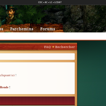
es
Parchemins
Forums
FAQ
Rechercher
cliquant ici
!
e Ronde
!