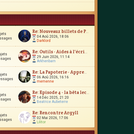
Re: Nouveaux billets de Parchemin
jets
04 Aoû 2026, 18:06
ssages
Darklord
Re: Outils - Aides à l'écriture
ujets
29 Juin 2026, 11:14
ssages
Arkhenbarn
Re: La Papoterie - Apprendre en publiant en ligne ?
ujets
06 Aoû 2026, 16:16
essages
memenne
Re: Episode 4 - la bêta lecture
jets
14 Déc 2025, 21:20
ssages
Beatrice Aubeterre
Re: Rencontre Argyll
ujets
02 Mai 2026, 17:06
ssages
Lilitor