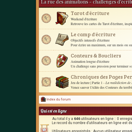
La rue des animations - challenges d'écri
Tarot d'écriture
Weekend d'écriture
Retrouve les cartes du Tarot d'écriture, inspire 
Le camp d'écriture
Objectifs intensifs d'écriture
Pour écrire un maximum, sur un mois ou sur 
Conteurs & Boucliers
Animation longue d'écriture
Un challenge sans pression pour terminer 
Chroniques des Pages Pe
Jeu de lecture
| Partie 1 -
La malédiction de
Venez sauver l'Allée des Conteurs du terrib
Index du forum
Qui est en ligne
Au total il y a
646
utilisateurs en ligne :: 0 enregi
Le record du nombre d’utilisateurs en ligne est d
Utilisateurs enregistrés : Aucun utilisateur enreg