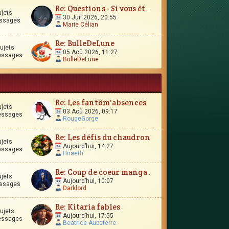
Re: Questions - Si vous êtes perdus, ou si vous vous interro
ujets
30 Juil 2026, 20:55
ssages
Marie Célian
Re: BulleDeLune
ujets
05 Aoû 2026, 11:27
essages
BulleDeLune
Re: Les fantôm'absences
ujets
03 Aoû 2026, 09:17
essages
RougeGorge
Re: Les défis du chaudron
ujets
Aujourd’hui, 14:27
essages
Hiraeth
Re: Coup de coeur manga-esque
ujets
Aujourd’hui, 10:07
ssages
Darklord
Re: Kitaria fables
ujets
Aujourd’hui, 17:55
essages
Beatrice Aubeterre