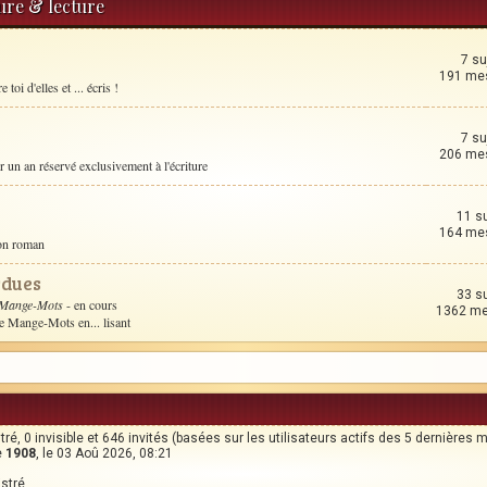
ture & lecture
7 su
191 me
toi d'elles et ... écris !
7 su
206 me
un an réservé exclusivement à l'écriture
11 s
164 me
son roman
rdues
33 s
 Mange-Mots
- en cours
1362 m
le Mange-Mots en... lisant
stré, 0 invisible et 646 invités (basées sur les utilisateurs actifs des 5 dernières 
e
1908
, le 03 Aoû 2026, 08:21
istré