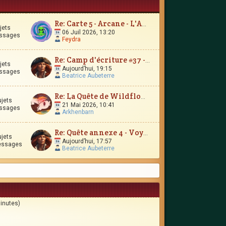
Re: Carte 5 - Arcane - L'Amour Immortel
jets
06 Juil 2026, 13:20
ssages
Feydra
Re: Camp d'écriture #37 - Le Trésor d'Encrépine
jets
Aujourd’hui, 19:15
ssages
Beatrice Aubeterre
Re: La Quête de Wildflower et JunimarionH
ujets
21 Mai 2026, 10:41
ssages
Arkhenbarn
Re: Quête annexe 4 - Voyages et contrées lointaines
ujets
Aujourd’hui, 17:57
essages
Beatrice Aubeterre
minutes)