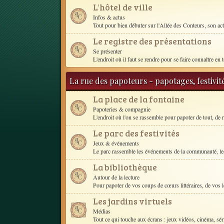
L'hôtel de ville
Infos & actus
Tout pour bien débuter sur l'Allée des Conteurs, son act
Le registre des présentations
Se présenter
L'endroit où il faut se rendre pour se faire connaître en t
La rue des papoteurs - papotages, festivit
La place de la fontaine
Papoteries & compagnie
L'endroit où l'on se rassemble pour papoter de tout, de r
Le parc des festivités
Jeux & événements
Le parc rassemble les événements de la communauté, les
La bibliothèque
Autour de la lecture
Pour papoter de vos coups de cœurs littéraires, de vos le
Les jardins virtuels
Médias
Tout ce qui touche aux écrans : jeux vidéos, cinéma, séri