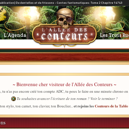
L'Agenda
Les Trois Ru
~ Bienvenue cher visiteur de l'Allée des Conteurs ~
, tu n'as pas encore créé ton compte ADC, tu peux le faire en une minute chrono en
Tu souhaites avancer l'écriture de ton roman ? Voir le terminer ?
et rejoins les
Conteurs de la Tabl
ton stylo, ton carnet, ton clavier, ton Bouclier...
ons