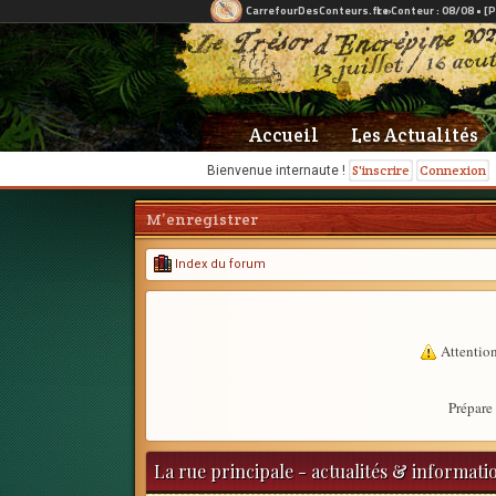
Accueil
Les Actualités
S'inscrire
Connexion
Bienvenue internaute !
M’enregistrer
Index du forum
Attention
Prépare 
La rue principale - actualités & informati