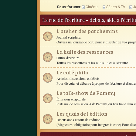
Sous-forums:
Cinéma
Séries & TV
J
La rue de l'écriture - débats, aide à l'écri
L'atelier des parchemins
Journal scriptural
Ouvrez un journal de bord pour y discuter de vos proje
La halle des ressources
Outils d'écriture
Toutes les ressources et les outils utiles à l'écriture
Le café philo
Articles, discussions et débats
Pour discuter et débattre à propos de l'écriture et d'autres
Le talk-show de Pammy
Émission scripturale
Plateaux de l'émission Ask Pammy, où l'on traite d'un s
Les quais de l'édition
Discussions autour de l'édition
(Magicotest obligatoire pour intégrer la zone) Pour disc