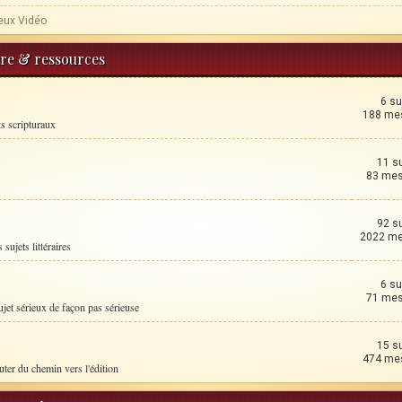
eux Vidéo
ture & ressources
6 su
188 me
ts scripturaux
11 s
83 me
92 s
2022 m
 sujets littéraires
6 su
71 me
ujet sérieux de façon pas sérieuse
15 s
474 me
uter du chemin vers l'édition