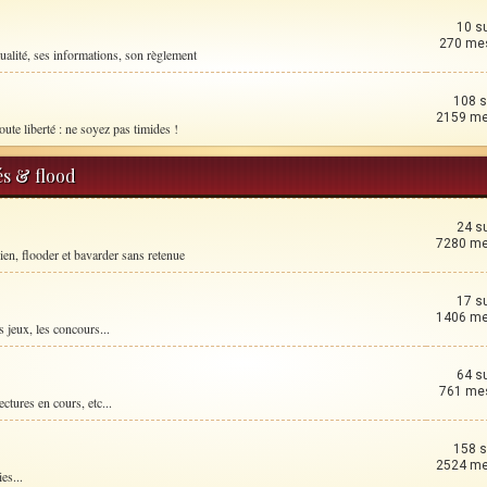
10 s
270 me
ualité, ses informations, son règlement
108 s
2159 m
oute liberté : ne soyez pas timides !
és & flood
24 s
7280 m
ien, flooder et bavarder sans retenue
17 s
1406 m
 jeux, les concours...
64 s
761 me
ctures en cours, etc...
158 s
2524 m
es...