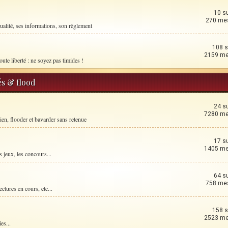
10 s
270 me
ualité, ses informations, son règlement
108 s
2159 m
oute liberté : ne soyez pas timides !
és & flood
24 s
7280 m
ien, flooder et bavarder sans retenue
17 s
1405 m
 jeux, les concours...
64 s
758 me
ctures en cours, etc...
158 s
2523 m
es...