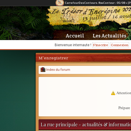
Accueil
Les Actualités
S'inscrire
Connexion
Bienvenue internaute !
M’enregistrer
Index du forum
Attention
Prépare 
La rue principale - actualités & informati