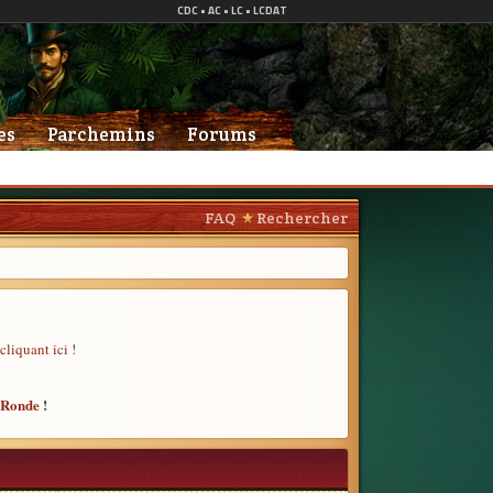
es
Parchemins
Forums
FAQ
Rechercher
cliquant ici
!
e Ronde
!