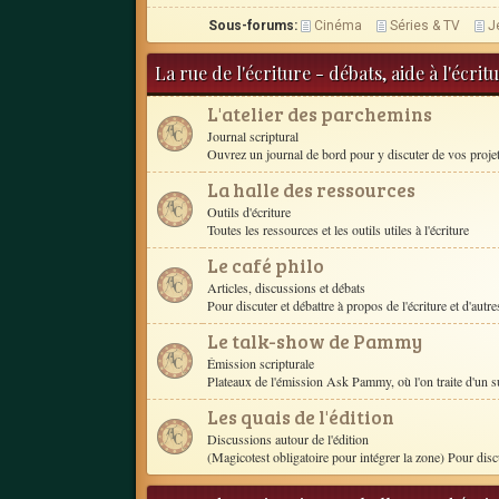
Sous-forums:
Cinéma
Séries & TV
J
La rue de l'écriture - débats, aide à l'écri
L'atelier des parchemins
Journal scriptural
Ouvrez un journal de bord pour y discuter de vos proje
La halle des ressources
Outils d'écriture
Toutes les ressources et les outils utiles à l'écriture
Le café philo
Articles, discussions et débats
Pour discuter et débattre à propos de l'écriture et d'autres
Le talk-show de Pammy
Émission scripturale
Plateaux de l'émission Ask Pammy, où l'on traite d'un s
Les quais de l'édition
Discussions autour de l'édition
(Magicotest obligatoire pour intégrer la zone) Pour disc