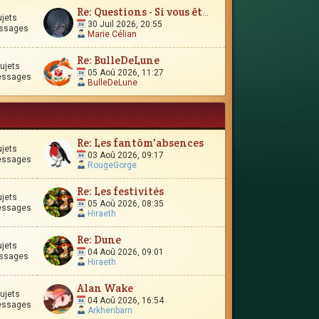
Re: Questions - Si vous êtes perdus, ou si vous vous interro
ujets
30 Juil 2026, 20:55
ssages
Marie Célian
Re: BulleDeLune
ujets
05 Aoû 2026, 11:27
essages
BulleDeLune
Re: Les fantôm'absences
ujets
03 Aoû 2026, 09:17
essages
RougeGorge
Re: Les festivités
ujets
05 Aoû 2026, 08:35
essages
Hiraeth
Re: Dune
ujets
04 Aoû 2026, 09:01
ssages
Hiraeth
Alan Wake
ujets
04 Aoû 2026, 16:54
essages
Arkhenbarn