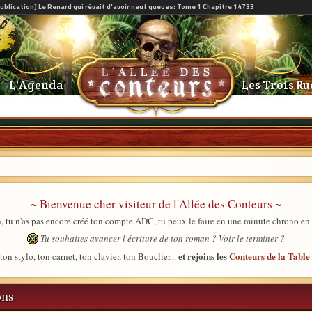
L'Agenda
Les Trois Ru
~ Bienvenue cher visiteur de l'Allée des Conteurs ~
, tu n'as pas encore créé ton compte ADC, tu peux le faire en une minute chrono en
Tu souhaites avancer l'écriture de ton roman ? Voir le terminer ?
et rejoins les
Conteurs de la Tabl
ton stylo, ton carnet, ton clavier, ton Bouclier...
ons