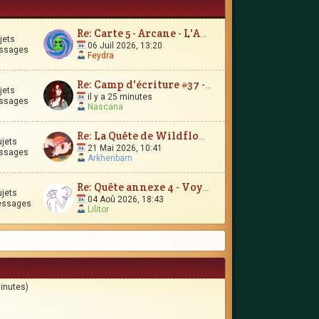
Re: Carte 5 - Arcane - L'Amour Immortel
jets
06 Juil 2026, 13:20
ssages
Feydra
Re: Camp d'écriture #37 - Le Trésor d'Encrépine
jets
il y a 25 minutes
ssages
Nascana
Re: La Quête de Wildflower et JunimarionH
ujets
21 Mai 2026, 10:41
ssages
Arkhenbarn
Re: Quête annexe 4 - Voyages et contrées lointaines
ujets
04 Aoû 2026, 18:43
essages
Lilitor
minutes)