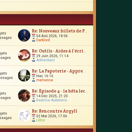
Re: Nouveaux billets de Parchemin
jets
04 Aoû 2026, 18:06
ssages
Darklord
Re: Outils - Aides à l'écriture
ujets
29 Juin 2026, 11:14
ssages
Arkhenbarn
Re: La Papoterie - Apprendre en publiant en ligne ?
ujets
Hier, 16:16
essages
memenne
Re: Episode 4 - la bêta lecture
jets
14 Déc 2025, 21:20
ssages
Beatrice Aubeterre
Re: Rencontre Argyll
ujets
02 Mai 2026, 17:06
ssages
Lilitor