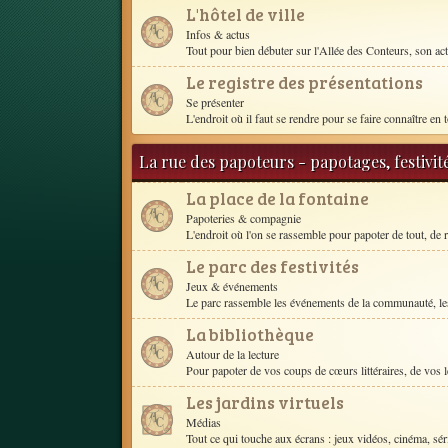
L'hôtel de ville
Infos & actus
Tout pour bien débuter sur l'Allée des Conteurs, son act
Le registre des présentations
Se présenter
L'endroit où il faut se rendre pour se faire connaître en t
La rue des papoteurs - papotages, festivit
La place de la fontaine
Papoteries & compagnie
L'endroit où l'on se rassemble pour papoter de tout, de r
Le parc des festivités
Jeux & événements
Le parc rassemble les événements de la communauté, les
La bibliothèque
Autour de la lecture
Pour papoter de vos coups de cœurs littéraires, de vos le
Les jardins virtuels
Médias
Tout ce qui touche aux écrans : jeux vidéos, cinéma, séri