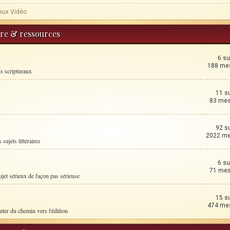
eux Vidéo
ture & ressources
6 su
188 me
ts scripturaux
11 s
83 me
92 s
2022 m
 sujets littéraires
6 su
71 me
ujet sérieux de façon pas sérieuse
15 s
474 me
uter du chemin vers l'édition