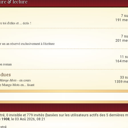
ture & lecture
7 su
191 me
toi d'elles et ... écris !
7 su
201 me
un an réservé exclusivement à l'écriture
11 s
164 me
son roman
rdues
33 s
 Mange-Mots
- en cours
1359 m
le Mange-Mots en... lisant
stré, 0 invisible et 779 invités (basées sur les utilisateurs actifs des 5 dernières 
e
1908
, le 03 Aoû 2026, 08:21
istré