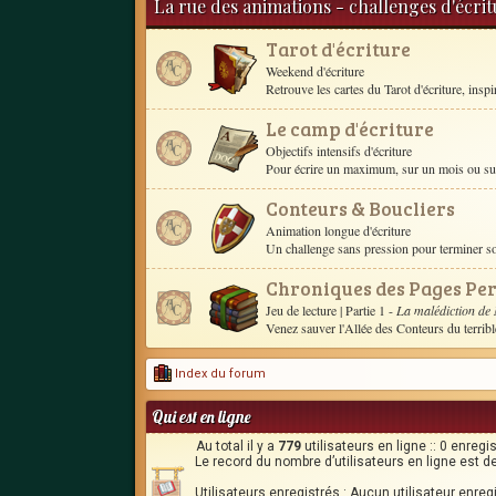
La rue des animations - challenges d'écri
Tarot d'écriture
Weekend d'écriture
Retrouve les cartes du Tarot d'écriture, inspire 
Le camp d'écriture
Objectifs intensifs d'écriture
Pour écrire un maximum, sur un mois ou sur 
Conteurs & Boucliers
Animation longue d'écriture
Un challenge sans pression pour terminer 
Chroniques des Pages Pe
Jeu de lecture
| Partie 1 -
La malédiction de
Venez sauver l'Allée des Conteurs du terrib
Index du forum
Qui est en ligne
Au total il y a
779
utilisateurs en ligne :: 0 enregi
Le record du nombre d’utilisateurs en ligne est d
Utilisateurs enregistrés : Aucun utilisateur enreg