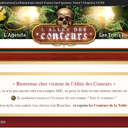
L'Agenda
Les Trois Ru
~ Bienvenue cher visiteur de l'Allée des Conteurs ~
, tu n'as pas encore créé ton compte ADC, tu peux le faire en une minute chrono en
Tu souhaites avancer l'écriture de ton roman ? Voir le terminer ?
et rejoins les
Conteurs de la Tabl
ton stylo, ton carnet, ton clavier, ton Bouclier...
ons