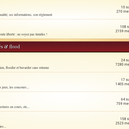
10 s
270 me
ualité, ses informations, son règlement
108 s
2159 m
oute liberté : ne soyez pas timides !
és & flood
24 s
7280 m
ien, flooder et bavarder sans retenue
17 s
1405 m
 jeux, les concours...
64 s
759 me
ctures en cours, etc...
158 s
2523 m
es...