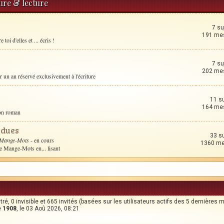
ture & lecture
7 su
191 me
toi d'elles et ... écris !
7 su
202 me
un an réservé exclusivement à l'écriture
11 s
164 me
son roman
rdues
33 s
 Mange-Mots
- en cours
1360 m
le Mange-Mots en... lisant
stré, 0 invisible et 665 invités (basées sur les utilisateurs actifs des 5 dernières 
e
1908
, le 03 Aoû 2026, 08:21