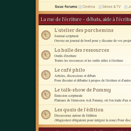
Sous-forums:
Cinéma
Séries & TV
J
La rue de l'écriture - débats, aide à l'écri
L'atelier des parchemins
Journal scriptural
Ouvrez un journal de bord pour y discuter de vos proje
La halle des ressources
Outils d'écriture
Toutes les ressources et les outils utiles à l'écriture
Le café philo
Articles, discussions et débats
Pour discuter et débattre à propos de l'écriture et d'autres
Le talk-show de Pammy
Émission scripturale
Plateaux de l'émission Ask Pammy, où l'on traite d'un s
Les quais de l'édition
Discussions autour de l'édition
(Magicotest obligatoire pour intégrer la zone) Pour disc