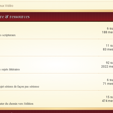
eux Vidéo
ture & ressources
6 su
188 me
ts scripturaux
11 s
83 me
92 s
2022 m
 sujets littéraires
6 su
71 me
ujet sérieux de façon pas sérieuse
15 s
474 me
uter du chemin vers l'édition