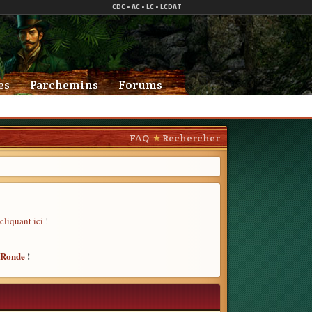
es
Parchemins
Forums
FAQ
Rechercher
cliquant ici
!
e Ronde
!