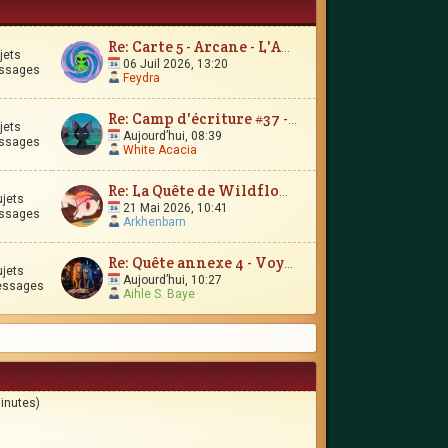
Re: Carte 5 - Arcane - L'Amour Immortel
jets
06 Juil 2026, 13:20
ssages
Feydra
Re: Camp d'écriture #37 - Le Trésor d'Encrépine
jets
Aujourd’hui, 08:39
ssages
White Acacia
Re: La Quête de Wildflower et JunimarionH
ujets
21 Mai 2026, 10:41
ssages
Arkhenbarn
Re: Quête annexe 4 - Voyages et contrées lointaines
ujets
Aujourd’hui, 10:27
essages
Aihle S. Baye
minutes)