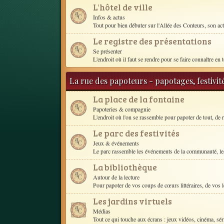
L'hôtel de ville
Infos & actus
Tout pour bien débuter sur l'Allée des Conteurs, son act
Le registre des présentations
Se présenter
L'endroit où il faut se rendre pour se faire connaître en t
La rue des papoteurs - papotages, festivit
La place de la fontaine
Papoteries & compagnie
L'endroit où l'on se rassemble pour papoter de tout, de r
Le parc des festivités
Jeux & événements
Le parc rassemble les événements de la communauté, les
La bibliothèque
Autour de la lecture
Pour papoter de vos coups de cœurs littéraires, de vos le
Les jardins virtuels
Médias
Tout ce qui touche aux écrans : jeux vidéos, cinéma, séri