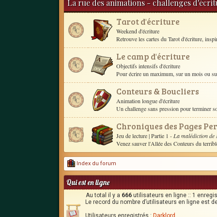
La rue des animations - challenges d'écri
Tarot d'écriture
Weekend d'écriture
Retrouve les cartes du Tarot d'écriture, inspire 
Le camp d'écriture
Objectifs intensifs d'écriture
Pour écrire un maximum, sur un mois ou sur 
Conteurs & Boucliers
Animation longue d'écriture
Un challenge sans pression pour terminer 
Chroniques des Pages Pe
Jeu de lecture
| Partie 1 -
La malédiction de
Venez sauver l'Allée des Conteurs du terrib
Index du forum
Qui est en ligne
Au total il y a
666
utilisateurs en ligne :: 1 enregi
Le record du nombre d’utilisateurs en ligne est d
Utilisateurs enregistrés :
Darklord