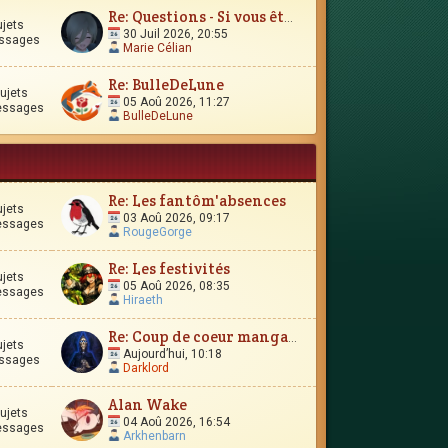
Re: Questions - Si vous êtes perdus, ou si vous vous interro
ujets
30 Juil 2026, 20:55
ssages
Marie Célian
Re: BulleDeLune
ujets
05 Aoû 2026, 11:27
essages
BulleDeLune
Re: Les fantôm'absences
ujets
03 Aoû 2026, 09:17
essages
RougeGorge
Re: Les festivités
ujets
05 Aoû 2026, 08:35
essages
Hiraeth
Re: Coup de coeur manga-esque
ujets
Aujourd’hui, 10:18
ssages
Darklord
Alan Wake
ujets
04 Aoû 2026, 16:54
essages
Arkhenbarn