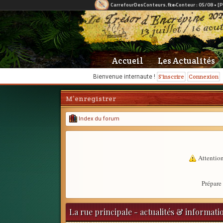
Accueil
Les Actualités
S'inscrire
Connexion
Bienvenue internaute !
M’enregistrer
Index du forum
Attention
Prépare 
La rue principale - actualités & informati