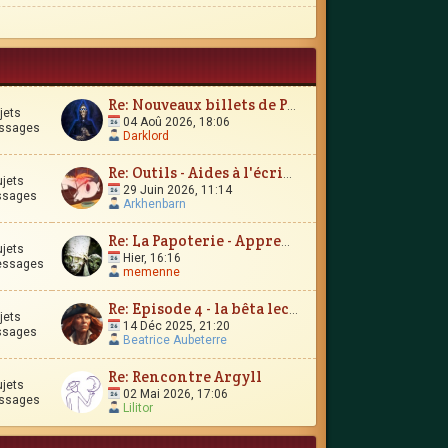
Re: Nouveaux billets de Parchemin
jets
04 Aoû 2026, 18:06
ssages
Darklord
Re: Outils - Aides à l'écriture
ujets
29 Juin 2026, 11:14
ssages
Arkhenbarn
Re: La Papoterie - Apprendre en publiant en ligne ?
ujets
Hier, 16:16
essages
memenne
Re: Episode 4 - la bêta lecture
jets
14 Déc 2025, 21:20
ssages
Beatrice Aubeterre
Re: Rencontre Argyll
ujets
02 Mai 2026, 17:06
ssages
Lilitor