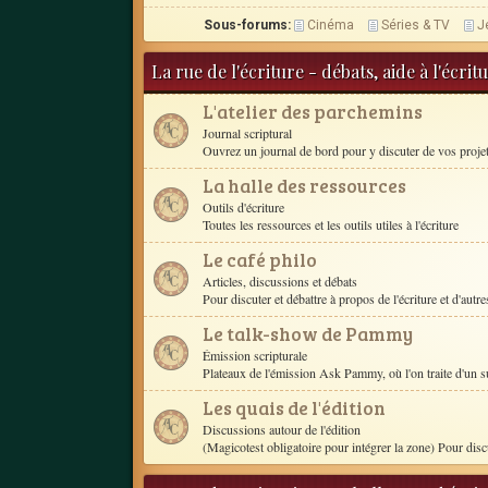
Sous-forums:
Cinéma
Séries & TV
J
La rue de l'écriture - débats, aide à l'écri
L'atelier des parchemins
Journal scriptural
Ouvrez un journal de bord pour y discuter de vos proje
La halle des ressources
Outils d'écriture
Toutes les ressources et les outils utiles à l'écriture
Le café philo
Articles, discussions et débats
Pour discuter et débattre à propos de l'écriture et d'autres
Le talk-show de Pammy
Émission scripturale
Plateaux de l'émission Ask Pammy, où l'on traite d'un s
Les quais de l'édition
Discussions autour de l'édition
(Magicotest obligatoire pour intégrer la zone) Pour disc