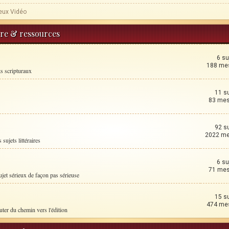
eux Vidéo
ture & ressources
6 su
188 me
ts scripturaux
11 s
83 me
92 s
2022 m
 sujets littéraires
6 su
71 me
ujet sérieux de façon pas sérieuse
15 s
474 me
uter du chemin vers l'édition