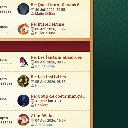
Re: Questions - Si vous êtes perdus, ou si vous vous interro
ujets
30 Juil 2026, 20:55
ssages
Marie Célian
Re: BulleDeLune
ujets
05 Aoû 2026, 11:27
essages
BulleDeLune
Re: Les fantôm'absences
ujets
03 Aoû 2026, 09:17
essages
RougeGorge
Re: Les festivités
ujets
05 Aoû 2026, 08:35
essages
Hiraeth
Re: Coup de coeur manga-esque
ujets
Aujourd’hui, 10:18
ssages
Darklord
Alan Wake
ujets
04 Aoû 2026, 16:54
essages
Arkhenbarn