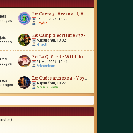
Re: Carte 5 - Arcane - L'Amour Immortel
jets
06 Juil 2026, 13:20
ssages
Feydra
Re: Camp d'écriture #37 - Le Trésor d'Encrépine
jets
Aujourd’hui, 13:02
ssages
Hiraeth
Re: La Quête de Wildflower et JunimarionH
ujets
21 Mai 2026, 10:41
ssages
Arkhenbarn
Re: Quête annexe 4 - Voyages et contrées lointaines
ujets
Aujourd’hui, 10:27
essages
Aihle S. Baye
minutes)