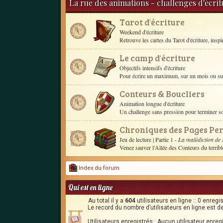
La rue des animations - challenges d'écri
Tarot d'écriture
Weekend d'écriture
Retrouve les cartes du Tarot d'écriture, inspire 
Le camp d'écriture
Objectifs intensifs d'écriture
Pour écrire un maximum, sur un mois ou sur 
Conteurs & Boucliers
Animation longue d'écriture
Un challenge sans pression pour terminer 
Chroniques des Pages Pe
Jeu de lecture
| Partie 1 -
La malédiction de
Venez sauver l'Allée des Conteurs du terrib
Index du forum
Qui est en ligne
Au total il y a
604
utilisateurs en ligne :: 0 enregi
Le record du nombre d’utilisateurs en ligne est d
Utilisateurs enregistrés : Aucun utilisateur enreg