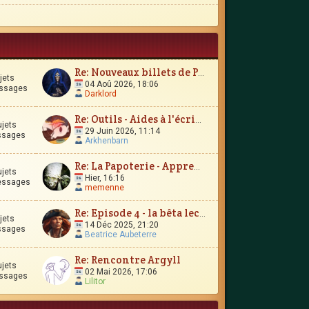
Re: Nouveaux billets de Parchemin
jets
04 Aoû 2026, 18:06
ssages
Darklord
Re: Outils - Aides à l'écriture
ujets
29 Juin 2026, 11:14
ssages
Arkhenbarn
Re: La Papoterie - Apprendre en publiant en ligne ?
ujets
Hier, 16:16
essages
memenne
Re: Episode 4 - la bêta lecture
jets
14 Déc 2025, 21:20
ssages
Beatrice Aubeterre
Re: Rencontre Argyll
ujets
02 Mai 2026, 17:06
ssages
Lilitor