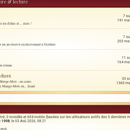
ture & lecture
7 su
191 me
toi d'elles et ... écris !
7 su
203 me
un an réservé exclusivement à l'écriture
11 s
164 me
son roman
rdues
33 s
 Mange-Mots
- en cours
1360 m
le Mange-Mots en... lisant
stré, 0 invisible et 604 invités (basées sur les utilisateurs actifs des 5 dernières 
e
1908
, le 03 Aoû 2026, 08:21
istré