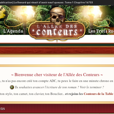
L'Agenda
Les Trois Ru
~ Bienvenue cher visiteur de l'Allée des Conteurs ~
, tu n'as pas encore créé ton compte ADC, tu peux le faire en une minute chrono en
Tu souhaites avancer l'écriture de ton roman ? Voir le terminer ?
et rejoins les
Conteurs de la Tabl
ton stylo, ton carnet, ton clavier, ton Bouclier...
ons