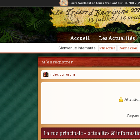
Accueil
Les Actualités
S'inscrire
Connexion
Bienvenue internaute !
M’enregistrer
Index du forum
Attention
Prépare 
La rue principale - actualités & informati