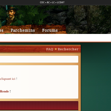
es
Parchemins
Forums
FAQ
Rechercher
cliquant ici
!
e Ronde
!