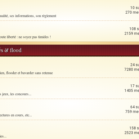
10 s
270 me
ualité, ses informations, son règlement
108 s
2159 m
oute liberté : ne soyez pas timides !
és & flood
24 s
7280 m
ien, flooder et bavarder sans retenue
17 s
1405 m
 jeux, les concours...
64 s
759 me
ctures en cours, etc...
158 s
2523 m
es...