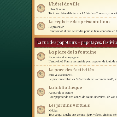
L'hôtel de ville
Infos & actus
Tout pour bien débuter sur l'Allée des Conteurs, son act
Le registre des présentations
Se présenter
L'endroit où il faut se rendre pour se faire connaître en t
La rue des papoteurs - papotages, festivit
La place de la fontaine
Papoteries & compagnie
L'endroit où l'on se rassemble pour papoter de tout, de r
Le parc des festivités
Jeux & événements
Le parc rassemble les événements de la communauté, les
La bibliothèque
Autour de la lecture
Pour papoter de vos coups de cœurs littéraires, de vos le
Les jardins virtuels
Médias
Tout ce qui touche aux écrans : jeux vidéos, cinéma, séri