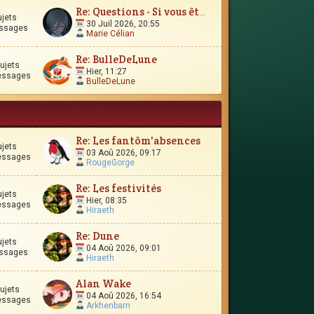
Re: Questions - Si vous êtes perdus, ou si vous vous interro
ujets
30 Juil 2026, 20:55
ssages
Marie Célian
Re: BulleDeLune
ujets
Hier, 11:27
essages
BulleDeLune
Re: Les fantôm'absences
ujets
03 Aoû 2026, 09:17
essages
RougeGorge
Re: Les festivités
ujets
Hier, 08:35
essages
Hiraeth
Re: Dune
ujets
04 Aoû 2026, 09:01
ssages
Hiraeth
Alan Wake
ujets
04 Aoû 2026, 16:54
essages
Arkhenbarn