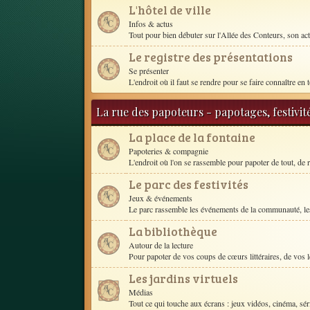
L'hôtel de ville
Infos & actus
Tout pour bien débuter sur l'Allée des Conteurs, son act
Le registre des présentations
Se présenter
L'endroit où il faut se rendre pour se faire connaître en t
La rue des papoteurs - papotages, festivit
La place de la fontaine
Papoteries & compagnie
L'endroit où l'on se rassemble pour papoter de tout, de r
Le parc des festivités
Jeux & événements
Le parc rassemble les événements de la communauté, les
La bibliothèque
Autour de la lecture
Pour papoter de vos coups de cœurs littéraires, de vos le
Les jardins virtuels
Médias
Tout ce qui touche aux écrans : jeux vidéos, cinéma, séri