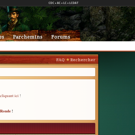
es
Parchemins
Forums
FAQ
Rechercher
cliquant ici
!
e Ronde
!