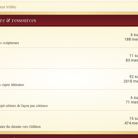
eux Vidéo
ture & ressources
6 su
188 me
ts scripturaux
11 s
83 me
92 s
2018 m
 sujets littéraires
6 su
71 me
ujet sérieux de façon pas sérieuse
15 s
474 me
uter du chemin vers l'édition