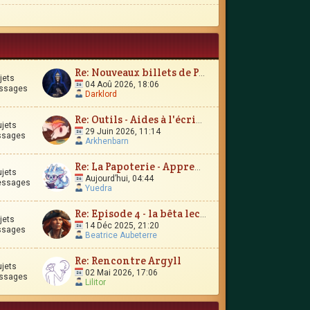
Re: Nouveaux billets de Parchemin
jets
04 Aoû 2026, 18:06
ssages
Darklord
Re: Outils - Aides à l'écriture
ujets
29 Juin 2026, 11:14
ssages
Arkhenbarn
Re: La Papoterie - Apprendre en publiant en ligne ?
ujets
Aujourd’hui, 04:44
essages
Yuedra
Re: Episode 4 - la bêta lecture
jets
14 Déc 2025, 21:20
ssages
Beatrice Aubeterre
Re: Rencontre Argyll
ujets
02 Mai 2026, 17:06
ssages
Lilitor