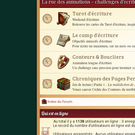
La rue des animations - challenges d'écri
Tarot d'écriture
Weekend d'écriture
Retrouve les cartes du Tarot d'écriture, inspire 
Le camp d'écriture
Objectifs intensifs d'écriture
Pour écrire un maximum, sur un mois ou sur 
Conteurs & Boucliers
Animation longue d'écriture
Un challenge sans pression pour terminer 
Chroniques des Pages Pe
Jeu de lecture
| Partie 1 -
La malédiction de
Venez sauver l'Allée des Conteurs du terrib
Index du forum
Qui est en ligne
Au total il y a
1138
utilisateurs en ligne :: 0 enre
Le record du nombre d’utilisateurs en ligne est d
Utilisateurs enregistrés : Aucun utilisateur enreg