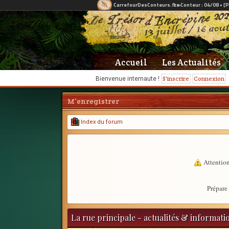
Accueil
Les Actualités
S'inscrire
Connexion
Bienvenue internaute !
M’enregistrer
Index du forum
Attention
Prépare 
La rue principale - actualités & informati