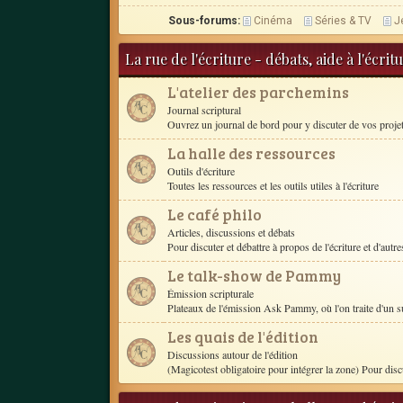
Sous-forums:
Cinéma
Séries & TV
J
La rue de l'écriture - débats, aide à l'écri
L'atelier des parchemins
Journal scriptural
Ouvrez un journal de bord pour y discuter de vos proje
La halle des ressources
Outils d'écriture
Toutes les ressources et les outils utiles à l'écriture
Le café philo
Articles, discussions et débats
Pour discuter et débattre à propos de l'écriture et d'autres
Le talk-show de Pammy
Émission scripturale
Plateaux de l'émission Ask Pammy, où l'on traite d'un s
Les quais de l'édition
Discussions autour de l'édition
(Magicotest obligatoire pour intégrer la zone) Pour disc