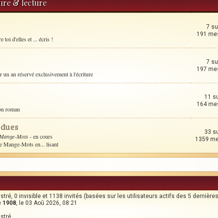
ture & lecture
7 su
191 me
toi d'elles et ... écris !
7 su
197 me
un an réservé exclusivement à l'écriture
11 s
164 me
son roman
rdues
33 s
 Mange-Mots
- en cours
1359 m
le Mange-Mots en... lisant
gistré, 0 invisible et 1138 invités (basées sur les utilisateurs actifs des 5 dernièr
e
1908
, le 03 Aoû 2026, 08:21
istré