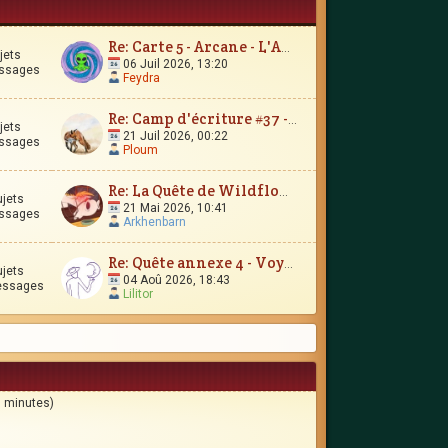
Re: Carte 5 - Arcane - L'Amour Immortel
jets
06 Juil 2026, 13:20
ssages
Feydra
Re: Camp d'écriture #37 - Le Trésor d'Encrépine
jets
21 Juil 2026, 00:22
ssages
Ploum
Re: La Quête de Wildflower et JunimarionH
ujets
21 Mai 2026, 10:41
ssages
Arkhenbarn
Re: Quête annexe 4 - Voyages et contrées lointaines
ujets
04 Aoû 2026, 18:43
essages
Lilitor
es minutes)