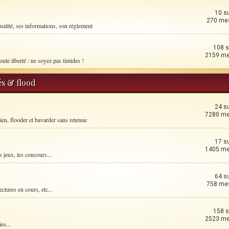
10 s
270 me
ualité, ses informations, son règlement
108 s
2159 m
oute liberté : ne soyez pas timides !
és & flood
24 s
7280 m
ien, flooder et bavarder sans retenue
17 s
1405 m
 jeux, les concours...
64 s
758 me
ctures en cours, etc...
158 s
2523 m
es...