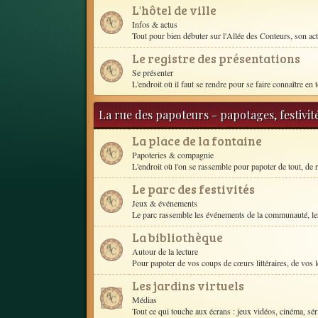
L'hôtel de ville
Infos & actus
Tout pour bien débuter sur l'Allée des Conteurs, son act
Le registre des présentations
Se présenter
L'endroit où il faut se rendre pour se faire connaître en t
La rue des papoteurs - papotages, festivit
La place de la fontaine
Papoteries & compagnie
L'endroit où l'on se rassemble pour papoter de tout, de r
Le parc des festivités
Jeux & événements
Le parc rassemble les événements de la communauté, les
La bibliothèque
Autour de la lecture
Pour papoter de vos coups de cœurs littéraires, de vos le
Les jardins virtuels
Médias
Tout ce qui touche aux écrans : jeux vidéos, cinéma, séri