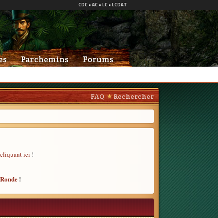
es
Parchemins
Forums
FAQ
Rechercher
cliquant ici
!
e Ronde
!