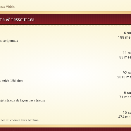
eux Vidéo
ture & ressources
6 su
188 me
ts scripturaux
11 s
83 me
92 s
2018 m
 sujets littéraires
6 su
71 me
ujet sérieux de façon pas sérieuse
15 s
474 me
uter du chemin vers l'édition