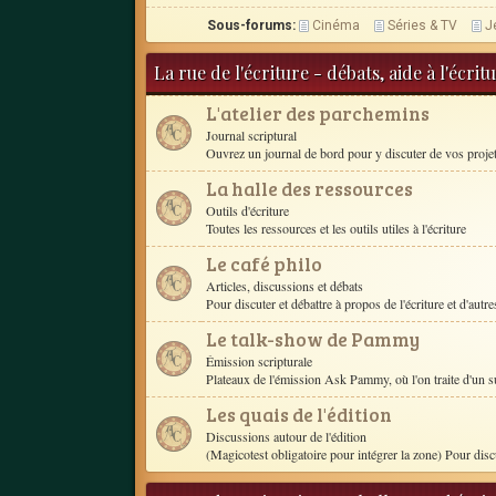
Sous-forums:
Cinéma
Séries & TV
J
La rue de l'écriture - débats, aide à l'écri
L'atelier des parchemins
Journal scriptural
Ouvrez un journal de bord pour y discuter de vos proje
La halle des ressources
Outils d'écriture
Toutes les ressources et les outils utiles à l'écriture
Le café philo
Articles, discussions et débats
Pour discuter et débattre à propos de l'écriture et d'autres
Le talk-show de Pammy
Émission scripturale
Plateaux de l'émission Ask Pammy, où l'on traite d'un s
Les quais de l'édition
Discussions autour de l'édition
(Magicotest obligatoire pour intégrer la zone) Pour disc