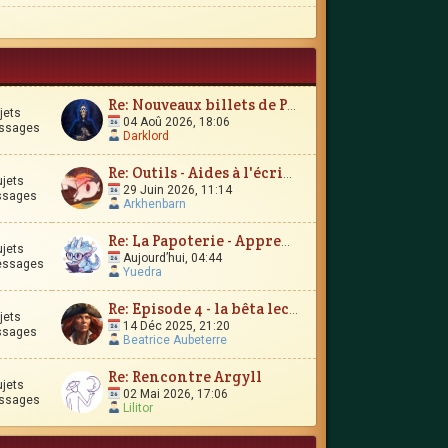
Re: Nouveaux billets de Parchemin
jets
04 Aoû 2026, 18:06
ssages
Darklord
Re: Outils - Aides à l'écriture
ujets
29 Juin 2026, 11:14
ssages
Arkhenbarn
Re: La Papoterie - Apprendre en publiant en ligne ?
ujets
Aujourd’hui, 04:44
essages
Yuedra
Re: Episode 4 - la bêta lecture
jets
14 Déc 2025, 21:20
ssages
Beatrice Aubeterre
Re: Rencontre Argyll
ujets
02 Mai 2026, 17:06
ssages
Lilitor