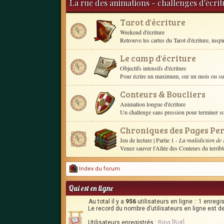
La rue des animations - challenges d'écri
Tarot d'écriture
Weekend d'écriture
Retrouve les cartes du Tarot d'écriture, inspire 
Le camp d'écriture
Objectifs intensifs d'écriture
Pour écrire un maximum, sur un mois ou sur 
Conteurs & Boucliers
Animation longue d'écriture
Un challenge sans pression pour terminer 
Chroniques des Pages Pe
Jeu de lecture
| Partie 1 -
La malédiction de
Venez sauver l'Allée des Conteurs du terrib
Index du forum
Qui est en ligne
Au total il y a
956
utilisateurs en ligne :: 1 enregi
Le record du nombre d’utilisateurs en ligne est d
Utilisateurs enregistrés :
Bing [Bot]