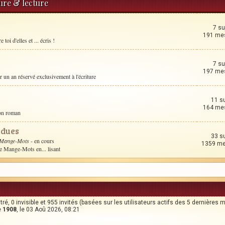
ture & lecture
7 su
191 me
toi d'elles et ... écris !
7 su
197 me
un an réservé exclusivement à l'écriture
11 s
164 me
son roman
rdues
33 s
 Mange-Mots
- en cours
1359 m
le Mange-Mots en... lisant
stré, 0 invisible et 955 invités (basées sur les utilisateurs actifs des 5 dernières 
e
1908
, le 03 Aoû 2026, 08:21