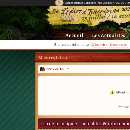
Accueil
Les Actualités
S'inscrire
Connexion
Bienvenue internaute !
M’enregistrer
Index du forum
Attention
Prépare 
La rue principale - actualités & informati