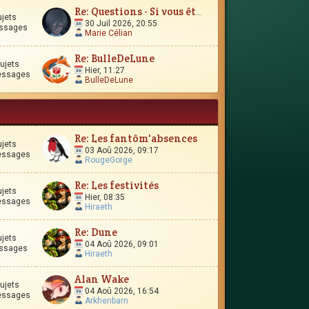
Re: Questions - Si vous êtes perdus, ou si vous vous interro
ujets
30 Juil 2026, 20:55
ssages
Marie Célian
Re: BulleDeLune
ujets
Hier, 11:27
essages
BulleDeLune
Re: Les fantôm'absences
ujets
03 Aoû 2026, 09:17
essages
RougeGorge
Re: Les festivités
ujets
Hier, 08:35
essages
Hiraeth
Re: Dune
ujets
04 Aoû 2026, 09:01
ssages
Hiraeth
Alan Wake
ujets
04 Aoû 2026, 16:54
essages
Arkhenbarn