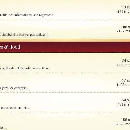
10 s
270 me
ualité, ses informations, son règlement
108 s
2159 m
oute liberté : ne soyez pas timides !
és & flood
24 s
7280 m
ien, flooder et bavarder sans retenue
17 s
1405 m
 jeux, les concours...
64 s
758 me
ctures en cours, etc...
158 s
2523 m
es...