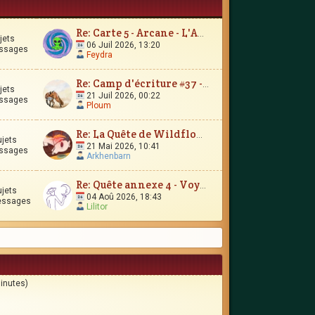
Re: Carte 5 - Arcane - L'Amour Immortel
jets
06 Juil 2026, 13:20
ssages
Feydra
Re: Camp d'écriture #37 - Le Trésor d'Encrépine
jets
21 Juil 2026, 00:22
ssages
Ploum
Re: La Quête de Wildflower et JunimarionH
ujets
21 Mai 2026, 10:41
ssages
Arkhenbarn
Re: Quête annexe 4 - Voyages et contrées lointaines
ujets
04 Aoû 2026, 18:43
essages
Lilitor
minutes)