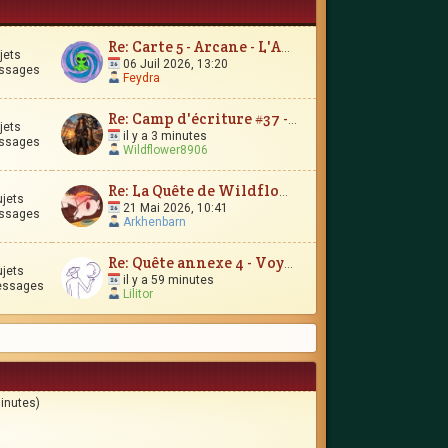
Re: Carte 5 - Arcane - L'Amour Immortel
jets
06 Juil 2026, 13:20
ssages
Feydra
Re: Camp d'écriture #37 - Le Trésor d'Encrépine
jets
il y a 3 minutes
ssages
Wildflower8906
Re: La Quête de Wildflower et JunimarionH
ujets
21 Mai 2026, 10:41
ssages
Arkhenbarn
Re: Quête annexe 4 - Voyages et contrées lointaines
ujets
il y a 59 minutes
essages
Lilitor
minutes)