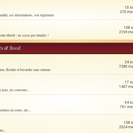
10 s
270 me
ualité, ses informations, son règlement
108 s
2159 m
oute liberté : ne soyez pas timides !
és & flood
24 s
7280 m
ien, flooder et bavarder sans retenue
17 s
1407 m
 jeux, les concours...
64 s
761 me
ctures en cours, etc...
158 s
2524 m
es...