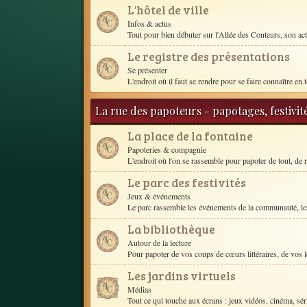
L'hôtel de ville
Infos & actus
Tout pour bien débuter sur l'Allée des Conteurs, son act
Le registre des présentations
Se présenter
L'endroit où il faut se rendre pour se faire connaître en t
La rue des papoteurs - papotages, festivit
La place de la fontaine
Papoteries & compagnie
L'endroit où l'on se rassemble pour papoter de tout, de r
Le parc des festivités
Jeux & événements
Le parc rassemble les événements de la communauté, les
La bibliothèque
Autour de la lecture
Pour papoter de vos coups de cœurs littéraires, de vos le
Les jardins virtuels
Médias
Tout ce qui touche aux écrans : jeux vidéos, cinéma, séri