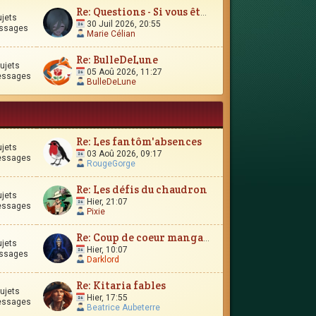
Re: Questions - Si vous êtes perdus, ou si vous vous interro
ujets
30 Juil 2026, 20:55
ssages
Marie Célian
Re: BulleDeLune
ujets
05 Aoû 2026, 11:27
essages
BulleDeLune
Re: Les fantôm'absences
ujets
03 Aoû 2026, 09:17
essages
RougeGorge
Re: Les défis du chaudron
ujets
Hier, 21:07
essages
Pixie
Re: Coup de coeur manga-esque
ujets
Hier, 10:07
ssages
Darklord
Re: Kitaria fables
ujets
Hier, 17:55
essages
Beatrice Aubeterre