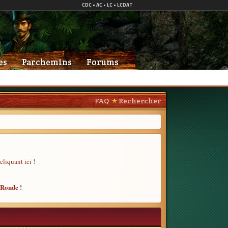
es
Parchemins
Forums
FAQ
Rechercher
cliquant ici
!
e Ronde
!