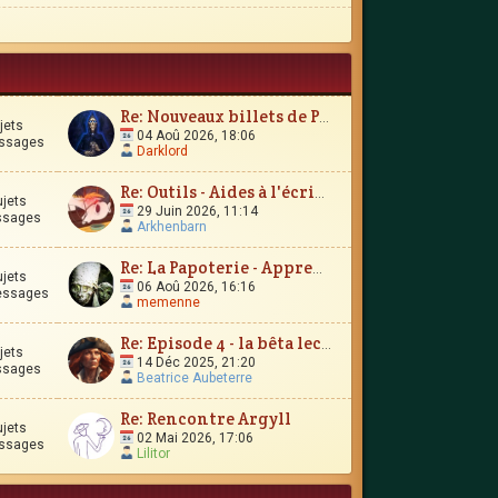
Re: Nouveaux billets de Parchemin
jets
04 Aoû 2026, 18:06
ssages
Darklord
Re: Outils - Aides à l'écriture
ujets
29 Juin 2026, 11:14
ssages
Arkhenbarn
Re: La Papoterie - Apprendre en publiant en ligne ?
ujets
06 Aoû 2026, 16:16
essages
memenne
Re: Episode 4 - la bêta lecture
jets
14 Déc 2025, 21:20
ssages
Beatrice Aubeterre
Re: Rencontre Argyll
ujets
02 Mai 2026, 17:06
ssages
Lilitor