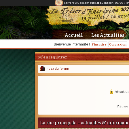
Accueil
Les Actualités
S'inscrire
Connexion
Bienvenue internaute !
M’enregistrer
Index du forum
Attention
Prépare 
La rue principale - actualités & informati