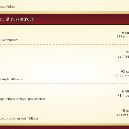
eux Vidéo
ture & ressources
6 su
188 me
ts scripturaux
11 s
83 me
92 s
2022 m
 sujets littéraires
6 su
71 me
ujet sérieux de façon pas sérieuse
15 s
474 me
uter du chemin vers l'édition