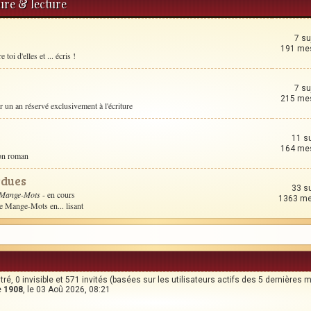
ture & lecture
7 su
191 me
toi d'elles et ... écris !
7 su
215 me
un an réservé exclusivement à l'écriture
11 s
164 me
son roman
rdues
33 s
 Mange-Mots
- en cours
1363 m
le Mange-Mots en... lisant
stré, 0 invisible et 571 invités (basées sur les utilisateurs actifs des 5 dernières 
e
1908
, le 03 Aoû 2026, 08:21