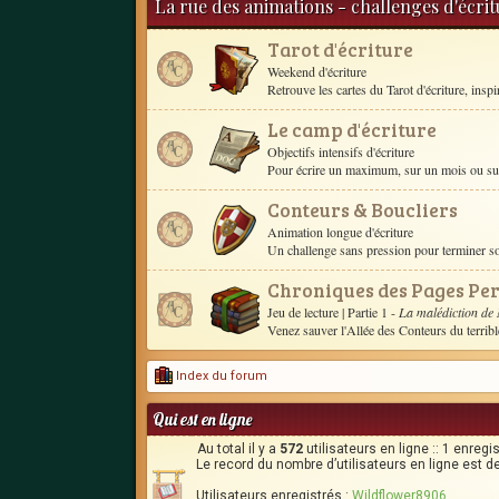
La rue des animations - challenges d'écri
Tarot d'écriture
Weekend d'écriture
Retrouve les cartes du Tarot d'écriture, inspire 
Le camp d'écriture
Objectifs intensifs d'écriture
Pour écrire un maximum, sur un mois ou sur 
Conteurs & Boucliers
Animation longue d'écriture
Un challenge sans pression pour terminer 
Chroniques des Pages Pe
Jeu de lecture
| Partie 1 -
La malédiction de
Venez sauver l'Allée des Conteurs du terrib
Index du forum
Qui est en ligne
Au total il y a
572
utilisateurs en ligne :: 1 enregi
Le record du nombre d’utilisateurs en ligne est d
Utilisateurs enregistrés :
Wildflower8906