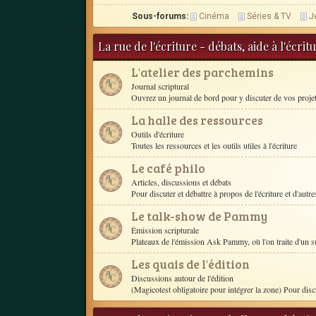
Sous-forums:
Cinéma
Séries & TV
J
La rue de l'écriture - débats, aide à l'écri
L'atelier des parchemins
Journal scriptural
Ouvrez un journal de bord pour y discuter de vos proje
La halle des ressources
Outils d'écriture
Toutes les ressources et les outils utiles à l'écriture
Le café philo
Articles, discussions et débats
Pour discuter et débattre à propos de l'écriture et d'autres
Le talk-show de Pammy
Émission scripturale
Plateaux de l'émission Ask Pammy, où l'on traite d'un s
Les quais de l'édition
Discussions autour de l'édition
(Magicotest obligatoire pour intégrer la zone) Pour disc