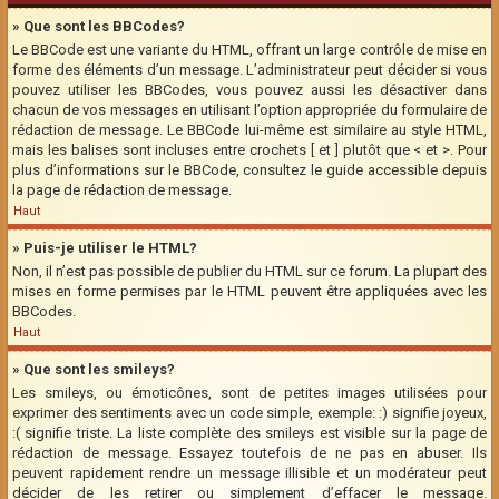
» Que sont les BBCodes?
Le BBCode est une variante du HTML, offrant un large contrôle de mise en
forme des éléments d’un message. L’administrateur peut décider si vous
pouvez utiliser les BBCodes, vous pouvez aussi les désactiver dans
chacun de vos messages en utilisant l’option appropriée du formulaire de
rédaction de message. Le BBCode lui-même est similaire au style HTML,
mais les balises sont incluses entre crochets [ et ] plutôt que < et >. Pour
plus d’informations sur le BBCode, consultez le guide accessible depuis
la page de rédaction de message.
Haut
» Puis-je utiliser le HTML?
Non, il n’est pas possible de publier du HTML sur ce forum. La plupart des
mises en forme permises par le HTML peuvent être appliquées avec les
BBCodes.
Haut
» Que sont les smileys?
Les smileys, ou émoticônes, sont de petites images utilisées pour
exprimer des sentiments avec un code simple, exemple: :) signifie joyeux,
:( signifie triste. La liste complète des smileys est visible sur la page de
rédaction de message. Essayez toutefois de ne pas en abuser. Ils
peuvent rapidement rendre un message illisible et un modérateur peut
décider de les retirer ou simplement d’effacer le message.