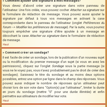
» Comment ajouter une signature à mes messages?
Vous devez d’abord créer une signature dans votre panneau de
l’utilisateur. Une fois créée, vous pouvez cocher
Attacher sa signature
sur
le formulaire de rédaction de message. Vous pouvez aussi ajouter la
signature par défaut à tous vos messages en activant la case
correspondante dans le panneau de l’utilisateur (onglet
Préférences du
forum --> Modifier les préférences de message
). Par la suite, vous pourrez
toujours empêcher une signature d’être ajoutée à un message en
décochant la case
Attacher sa signature
dans le formulaire de rédaction
de message.
Haut
» Comment créer un sondage?
Il est facile de créer un sondage, lors de la publication d’un nouveau sujet
ou la modification du premier message d’un sujet (si vous en avez les
permissions), cliquez sur l’onglet
Sondage
sous la partie message (si
vous ne le voyez pas, vous n’avez probablement pas le droit de créer des
sondages). Saisissez le titre du sondage et au moins deux options
possibles, entrez une option par ligne dans le champ des réponses. Vous
pouvez aussi indiquer le nombre de réponses qu’un utilisateur peut
choisir lors de son vote dans “Option(s) par l’utilisateur”, limiter la durée
en jours du sondage (mettre “0” pour une durée illimitée) et enfin
permettre aux utilisateurs de modifier leur vote.
Haut