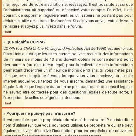
mail reçu lors de votre inscription et réessayez. Il est possible aussi que
l’administrateur ait supprimé ou désactivé votre compte. En effet, il est
courant de supprimer régulièrement les utilisateurs ne postant pas pour
réduire la taille de la base de données. Si cela vous arrive, tentez de vous
réinscrire et soyez plus investi dans le forum.
Haut
» Que signifie COPPA?
COPPA (ou
Child Online Privacy and Protection Act
de 1998) est une loi aux
Etats-Unis qui dit que les sites Internet pouvant recueillir des informations
de mineurs de moins de 13 ans doivent obtenir le consentement
écrit
des parents (ou d’un tuteur légal) pour la collecte de ces informations
permettant d’identifier un mineur de moins de 13 ans. Si vous n’êtes pas
sûr que cela s’applique à vous, lorsque vous vous inscrivez, ou au site
Internet auquel vous tentez de vous inscrire, demandez une assistance
légale. Notez que l’équipe du forum ne peut pas fournir de conseil légal et
ne saurait être contactée pour des questions légales de toute sorte, à
l’exception de celles soulignées ci-dessous.
Haut
» Pourquoi ne puis-je pas m’inscrire?
Il est possible que le propriétaire du site ait banni votre IP ou interdit le
nom d’utilisateur que vous souhaitez utiliser. Le propriétaire du site peut
également avoir désactivé l’inscription pour en empêcher de nouvelles.