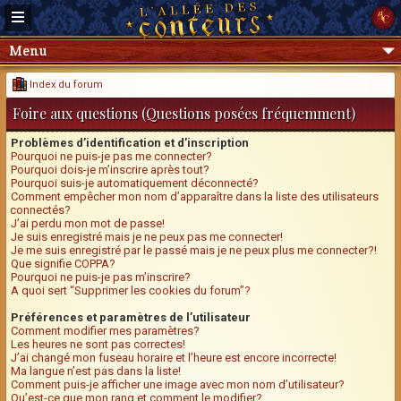
Menu
Index du forum
Foire aux questions (Questions posées fréquemment)
Problèmes d’identification et d’inscription
Pourquoi ne puis-je pas me connecter?
Pourquoi dois-je m’inscrire après tout?
Pourquoi suis-je automatiquement déconnecté?
Comment empêcher mon nom d’apparaître dans la liste des utilisateurs
connectés?
J’ai perdu mon mot de passe!
Je suis enregistré mais je ne peux pas me connecter!
Je me suis enregistré par le passé mais je ne peux plus me connecter?!
Que signifie COPPA?
Pourquoi ne puis-je pas m’inscrire?
A quoi sert “Supprimer les cookies du forum”?
Préférences et paramètres de l’utilisateur
Comment modifier mes paramètres?
Les heures ne sont pas correctes!
J’ai changé mon fuseau horaire et l’heure est encore incorrecte!
Ma langue n’est pas dans la liste!
Comment puis-je afficher une image avec mon nom d’utilisateur?
Qu’est-ce que mon rang et comment le modifier?