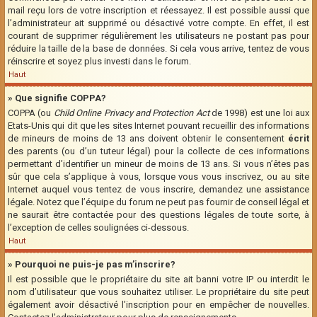
mail reçu lors de votre inscription et réessayez. Il est possible aussi que
l’administrateur ait supprimé ou désactivé votre compte. En effet, il est
courant de supprimer régulièrement les utilisateurs ne postant pas pour
réduire la taille de la base de données. Si cela vous arrive, tentez de vous
réinscrire et soyez plus investi dans le forum.
Haut
» Que signifie COPPA?
COPPA (ou
Child Online Privacy and Protection Act
de 1998) est une loi aux
Etats-Unis qui dit que les sites Internet pouvant recueillir des informations
de mineurs de moins de 13 ans doivent obtenir le consentement
écrit
des parents (ou d’un tuteur légal) pour la collecte de ces informations
permettant d’identifier un mineur de moins de 13 ans. Si vous n’êtes pas
sûr que cela s’applique à vous, lorsque vous vous inscrivez, ou au site
Internet auquel vous tentez de vous inscrire, demandez une assistance
légale. Notez que l’équipe du forum ne peut pas fournir de conseil légal et
ne saurait être contactée pour des questions légales de toute sorte, à
l’exception de celles soulignées ci-dessous.
Haut
» Pourquoi ne puis-je pas m’inscrire?
Il est possible que le propriétaire du site ait banni votre IP ou interdit le
nom d’utilisateur que vous souhaitez utiliser. Le propriétaire du site peut
également avoir désactivé l’inscription pour en empêcher de nouvelles.