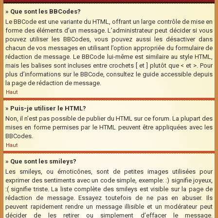
» Que sont les BBCodes?
Le BBCode est une variante du HTML, offrant un large contrôle de mise en
forme des éléments d’un message. L’administrateur peut décider si vous
pouvez utiliser les BBCodes, vous pouvez aussi les désactiver dans
chacun de vos messages en utilisant l’option appropriée du formulaire de
rédaction de message. Le BBCode lui-même est similaire au style HTML,
mais les balises sont incluses entre crochets [ et ] plutôt que < et >. Pour
plus d’informations sur le BBCode, consultez le guide accessible depuis
la page de rédaction de message.
Haut
» Puis-je utiliser le HTML?
Non, il n’est pas possible de publier du HTML sur ce forum. La plupart des
mises en forme permises par le HTML peuvent être appliquées avec les
BBCodes.
Haut
» Que sont les smileys?
Les smileys, ou émoticônes, sont de petites images utilisées pour
exprimer des sentiments avec un code simple, exemple: :) signifie joyeux,
:( signifie triste. La liste complète des smileys est visible sur la page de
rédaction de message. Essayez toutefois de ne pas en abuser. Ils
peuvent rapidement rendre un message illisible et un modérateur peut
décider de les retirer ou simplement d’effacer le message.