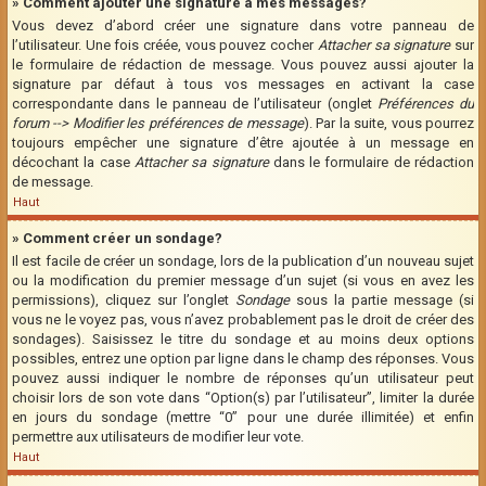
» Comment ajouter une signature à mes messages?
Vous devez d’abord créer une signature dans votre panneau de
l’utilisateur. Une fois créée, vous pouvez cocher
Attacher sa signature
sur
le formulaire de rédaction de message. Vous pouvez aussi ajouter la
signature par défaut à tous vos messages en activant la case
correspondante dans le panneau de l’utilisateur (onglet
Préférences du
forum --> Modifier les préférences de message
). Par la suite, vous pourrez
toujours empêcher une signature d’être ajoutée à un message en
décochant la case
Attacher sa signature
dans le formulaire de rédaction
de message.
Haut
» Comment créer un sondage?
Il est facile de créer un sondage, lors de la publication d’un nouveau sujet
ou la modification du premier message d’un sujet (si vous en avez les
permissions), cliquez sur l’onglet
Sondage
sous la partie message (si
vous ne le voyez pas, vous n’avez probablement pas le droit de créer des
sondages). Saisissez le titre du sondage et au moins deux options
possibles, entrez une option par ligne dans le champ des réponses. Vous
pouvez aussi indiquer le nombre de réponses qu’un utilisateur peut
choisir lors de son vote dans “Option(s) par l’utilisateur”, limiter la durée
en jours du sondage (mettre “0” pour une durée illimitée) et enfin
permettre aux utilisateurs de modifier leur vote.
Haut