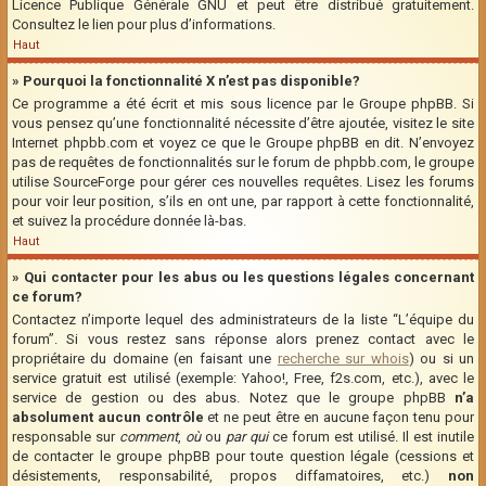
Licence Publique Générale GNU et peut être distribué gratuitement.
Consultez le lien pour plus d’informations.
Haut
» Pourquoi la fonctionnalité X n’est pas disponible?
Ce programme a été écrit et mis sous licence par le Groupe phpBB. Si
vous pensez qu’une fonctionnalité nécessite d’être ajoutée, visitez le site
Internet phpbb.com et voyez ce que le Groupe phpBB en dit. N’envoyez
pas de requêtes de fonctionnalités sur le forum de phpbb.com, le groupe
utilise SourceForge pour gérer ces nouvelles requêtes. Lisez les forums
pour voir leur position, s’ils en ont une, par rapport à cette fonctionnalité,
et suivez la procédure donnée là-bas.
Haut
» Qui contacter pour les abus ou les questions légales concernant
ce forum?
Contactez n’importe lequel des administrateurs de la liste “L’équipe du
forum”. Si vous restez sans réponse alors prenez contact avec le
propriétaire du domaine (en faisant une
recherche sur whois
) ou si un
service gratuit est utilisé (exemple: Yahoo!, Free, f2s.com, etc.), avec le
service de gestion ou des abus. Notez que le groupe phpBB
n’a
absolument aucun contrôle
et ne peut être en aucune façon tenu pour
responsable sur
comment
,
où
ou
par qui
ce forum est utilisé. Il est inutile
de contacter le groupe phpBB pour toute question légale (cessions et
désistements, responsabilité, propos diffamatoires, etc.)
non