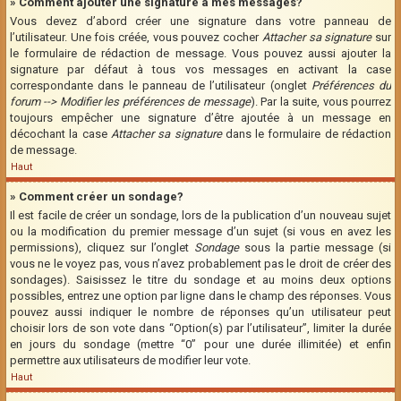
» Comment ajouter une signature à mes messages?
Vous devez d’abord créer une signature dans votre panneau de
l’utilisateur. Une fois créée, vous pouvez cocher
Attacher sa signature
sur
le formulaire de rédaction de message. Vous pouvez aussi ajouter la
signature par défaut à tous vos messages en activant la case
correspondante dans le panneau de l’utilisateur (onglet
Préférences du
forum --> Modifier les préférences de message
). Par la suite, vous pourrez
toujours empêcher une signature d’être ajoutée à un message en
décochant la case
Attacher sa signature
dans le formulaire de rédaction
de message.
Haut
» Comment créer un sondage?
Il est facile de créer un sondage, lors de la publication d’un nouveau sujet
ou la modification du premier message d’un sujet (si vous en avez les
permissions), cliquez sur l’onglet
Sondage
sous la partie message (si
vous ne le voyez pas, vous n’avez probablement pas le droit de créer des
sondages). Saisissez le titre du sondage et au moins deux options
possibles, entrez une option par ligne dans le champ des réponses. Vous
pouvez aussi indiquer le nombre de réponses qu’un utilisateur peut
choisir lors de son vote dans “Option(s) par l’utilisateur”, limiter la durée
en jours du sondage (mettre “0” pour une durée illimitée) et enfin
permettre aux utilisateurs de modifier leur vote.
Haut