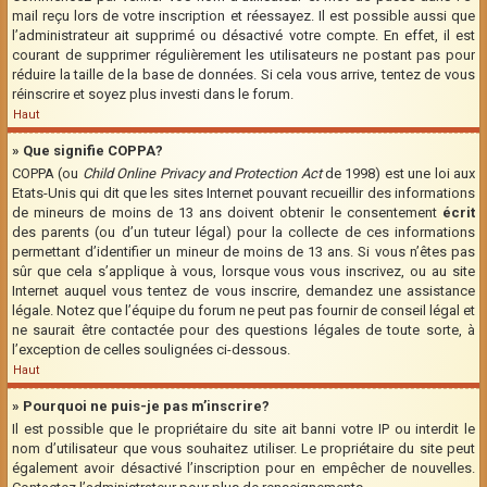
mail reçu lors de votre inscription et réessayez. Il est possible aussi que
l’administrateur ait supprimé ou désactivé votre compte. En effet, il est
courant de supprimer régulièrement les utilisateurs ne postant pas pour
réduire la taille de la base de données. Si cela vous arrive, tentez de vous
réinscrire et soyez plus investi dans le forum.
Haut
» Que signifie COPPA?
COPPA (ou
Child Online Privacy and Protection Act
de 1998) est une loi aux
Etats-Unis qui dit que les sites Internet pouvant recueillir des informations
de mineurs de moins de 13 ans doivent obtenir le consentement
écrit
des parents (ou d’un tuteur légal) pour la collecte de ces informations
permettant d’identifier un mineur de moins de 13 ans. Si vous n’êtes pas
sûr que cela s’applique à vous, lorsque vous vous inscrivez, ou au site
Internet auquel vous tentez de vous inscrire, demandez une assistance
légale. Notez que l’équipe du forum ne peut pas fournir de conseil légal et
ne saurait être contactée pour des questions légales de toute sorte, à
l’exception de celles soulignées ci-dessous.
Haut
» Pourquoi ne puis-je pas m’inscrire?
Il est possible que le propriétaire du site ait banni votre IP ou interdit le
nom d’utilisateur que vous souhaitez utiliser. Le propriétaire du site peut
également avoir désactivé l’inscription pour en empêcher de nouvelles.