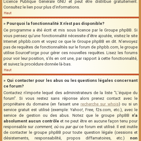
Licence Publique Générale GNU et peut être distribué gratuitement.
Consultez le lien pour plus d’informations.
Haut
» Pourquoi la fonctionnalité X n’est pas disponible?
Ce programme a été écrit et mis sous licence par le Groupe phpBB. Si
vous pensez qu’une fonctionnalité nécessite d’être ajoutée, visitez le site
Internet phpbb.com et voyez ce que le Groupe phpBB en dit. N’envoyez
pas de requêtes de fonctionnalités sur le forum de phpbb.com, le groupe
utilise SourceForge pour gérer ces nouvelles requêtes. Lisez les forums
pour voir leur position, s’ils en ont une, par rapport à cette fonctionnalité,
et suivez la procédure donnée là-bas.
Haut
» Qui contacter pour les abus ou les questions légales concernant
ce forum?
Contactez n’importe lequel des administrateurs de la liste “L’équipe du
forum”. Si vous restez sans réponse alors prenez contact avec le
propriétaire du domaine (en faisant une
recherche sur whois
) ou si un
service gratuit est utilisé (exemple: Yahoo!, Free, f2s.com, etc.), avec le
service de gestion ou des abus. Notez que le groupe phpBB
n’a
absolument aucun contrôle
et ne peut être en aucune façon tenu pour
responsable sur
comment
,
où
ou
par qui
ce forum est utilisé. Il est inutile
de contacter le groupe phpBB pour toute question légale (cessions et
désistements, responsabilité, propos diffamatoires, etc.)
non