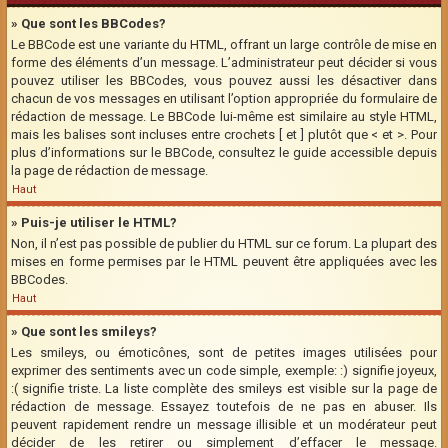
» Que sont les BBCodes?
Le BBCode est une variante du HTML, offrant un large contrôle de mise en
forme des éléments d’un message. L’administrateur peut décider si vous
pouvez utiliser les BBCodes, vous pouvez aussi les désactiver dans
chacun de vos messages en utilisant l’option appropriée du formulaire de
rédaction de message. Le BBCode lui-même est similaire au style HTML,
mais les balises sont incluses entre crochets [ et ] plutôt que < et >. Pour
plus d’informations sur le BBCode, consultez le guide accessible depuis
la page de rédaction de message.
Haut
» Puis-je utiliser le HTML?
Non, il n’est pas possible de publier du HTML sur ce forum. La plupart des
mises en forme permises par le HTML peuvent être appliquées avec les
BBCodes.
Haut
» Que sont les smileys?
Les smileys, ou émoticônes, sont de petites images utilisées pour
exprimer des sentiments avec un code simple, exemple: :) signifie joyeux,
:( signifie triste. La liste complète des smileys est visible sur la page de
rédaction de message. Essayez toutefois de ne pas en abuser. Ils
peuvent rapidement rendre un message illisible et un modérateur peut
décider de les retirer ou simplement d’effacer le message.