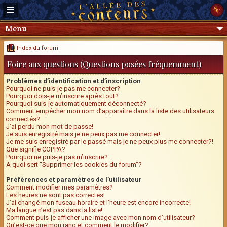
Menu
Index du forum
Foire aux questions (Questions posées fréquemment)
Problèmes d’identification et d’inscription
Pourquoi ne puis-je pas me connecter?
Pourquoi dois-je m’inscrire après tout?
Pourquoi suis-je automatiquement déconnecté?
Comment empêcher mon nom d’apparaître dans la liste des utilisateurs
connectés?
J’ai perdu mon mot de passe!
Je suis enregistré mais je ne peux pas me connecter!
Je me suis enregistré par le passé mais je ne peux plus me connecter?!
Que signifie COPPA?
Pourquoi ne puis-je pas m’inscrire?
A quoi sert “Supprimer les cookies du forum”?
Préférences et paramètres de l’utilisateur
Comment modifier mes paramètres?
Les heures ne sont pas correctes!
J’ai changé mon fuseau horaire et l’heure est encore incorrecte!
Ma langue n’est pas dans la liste!
Comment puis-je afficher une image avec mon nom d’utilisateur?
Qu’est-ce que mon rang et comment le modifier?