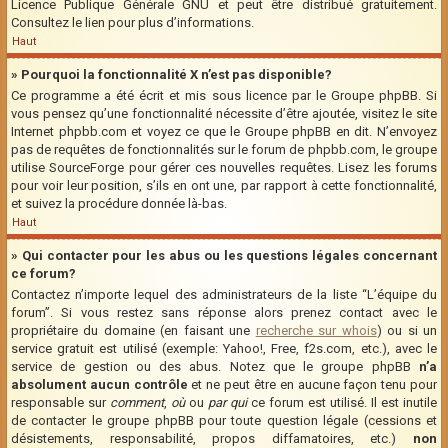
Licence Publique Générale GNU et peut être distribué gratuitement.
Consultez le lien pour plus d’informations.
Haut
» Pourquoi la fonctionnalité X n’est pas disponible?
Ce programme a été écrit et mis sous licence par le Groupe phpBB. Si
vous pensez qu’une fonctionnalité nécessite d’être ajoutée, visitez le site
Internet phpbb.com et voyez ce que le Groupe phpBB en dit. N’envoyez
pas de requêtes de fonctionnalités sur le forum de phpbb.com, le groupe
utilise SourceForge pour gérer ces nouvelles requêtes. Lisez les forums
pour voir leur position, s’ils en ont une, par rapport à cette fonctionnalité,
et suivez la procédure donnée là-bas.
Haut
» Qui contacter pour les abus ou les questions légales concernant
ce forum?
Contactez n’importe lequel des administrateurs de la liste “L’équipe du
forum”. Si vous restez sans réponse alors prenez contact avec le
propriétaire du domaine (en faisant une
recherche sur whois
) ou si un
service gratuit est utilisé (exemple: Yahoo!, Free, f2s.com, etc.), avec le
service de gestion ou des abus. Notez que le groupe phpBB
n’a
absolument aucun contrôle
et ne peut être en aucune façon tenu pour
responsable sur
comment
,
où
ou
par qui
ce forum est utilisé. Il est inutile
de contacter le groupe phpBB pour toute question légale (cessions et
désistements, responsabilité, propos diffamatoires, etc.)
non