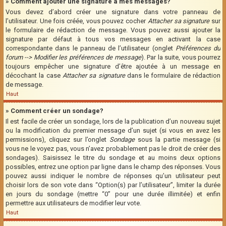
» Comment ajouter une signature à mes messages?
Vous devez d’abord créer une signature dans votre panneau de
l’utilisateur. Une fois créée, vous pouvez cocher
Attacher sa signature
sur
le formulaire de rédaction de message. Vous pouvez aussi ajouter la
signature par défaut à tous vos messages en activant la case
correspondante dans le panneau de l’utilisateur (onglet
Préférences du
forum --> Modifier les préférences de message
). Par la suite, vous pourrez
toujours empêcher une signature d’être ajoutée à un message en
décochant la case
Attacher sa signature
dans le formulaire de rédaction
de message.
Haut
» Comment créer un sondage?
Il est facile de créer un sondage, lors de la publication d’un nouveau sujet
ou la modification du premier message d’un sujet (si vous en avez les
permissions), cliquez sur l’onglet
Sondage
sous la partie message (si
vous ne le voyez pas, vous n’avez probablement pas le droit de créer des
sondages). Saisissez le titre du sondage et au moins deux options
possibles, entrez une option par ligne dans le champ des réponses. Vous
pouvez aussi indiquer le nombre de réponses qu’un utilisateur peut
choisir lors de son vote dans “Option(s) par l’utilisateur”, limiter la durée
en jours du sondage (mettre “0” pour une durée illimitée) et enfin
permettre aux utilisateurs de modifier leur vote.
Haut