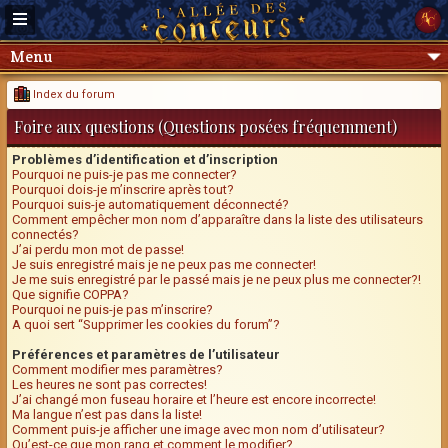
Menu
Index du forum
Foire aux questions (Questions posées fréquemment)
Problèmes d’identification et d’inscription
Pourquoi ne puis-je pas me connecter?
Pourquoi dois-je m’inscrire après tout?
Pourquoi suis-je automatiquement déconnecté?
Comment empêcher mon nom d’apparaître dans la liste des utilisateurs
connectés?
J’ai perdu mon mot de passe!
Je suis enregistré mais je ne peux pas me connecter!
Je me suis enregistré par le passé mais je ne peux plus me connecter?!
Que signifie COPPA?
Pourquoi ne puis-je pas m’inscrire?
A quoi sert “Supprimer les cookies du forum”?
Préférences et paramètres de l’utilisateur
Comment modifier mes paramètres?
Les heures ne sont pas correctes!
J’ai changé mon fuseau horaire et l’heure est encore incorrecte!
Ma langue n’est pas dans la liste!
Comment puis-je afficher une image avec mon nom d’utilisateur?
Qu’est-ce que mon rang et comment le modifier?