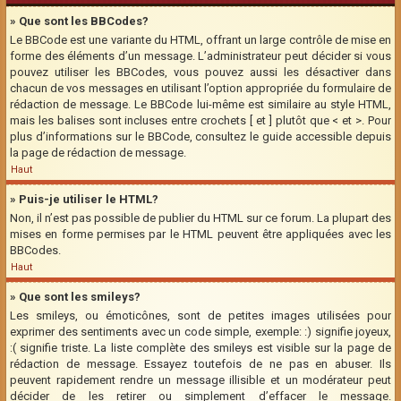
» Que sont les BBCodes?
Le BBCode est une variante du HTML, offrant un large contrôle de mise en
forme des éléments d’un message. L’administrateur peut décider si vous
pouvez utiliser les BBCodes, vous pouvez aussi les désactiver dans
chacun de vos messages en utilisant l’option appropriée du formulaire de
rédaction de message. Le BBCode lui-même est similaire au style HTML,
mais les balises sont incluses entre crochets [ et ] plutôt que < et >. Pour
plus d’informations sur le BBCode, consultez le guide accessible depuis
la page de rédaction de message.
Haut
» Puis-je utiliser le HTML?
Non, il n’est pas possible de publier du HTML sur ce forum. La plupart des
mises en forme permises par le HTML peuvent être appliquées avec les
BBCodes.
Haut
» Que sont les smileys?
Les smileys, ou émoticônes, sont de petites images utilisées pour
exprimer des sentiments avec un code simple, exemple: :) signifie joyeux,
:( signifie triste. La liste complète des smileys est visible sur la page de
rédaction de message. Essayez toutefois de ne pas en abuser. Ils
peuvent rapidement rendre un message illisible et un modérateur peut
décider de les retirer ou simplement d’effacer le message.