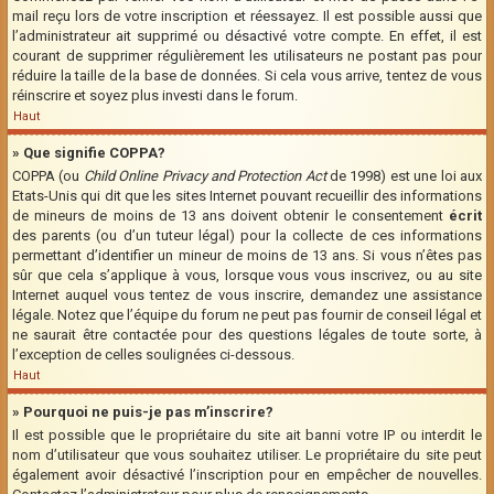
mail reçu lors de votre inscription et réessayez. Il est possible aussi que
l’administrateur ait supprimé ou désactivé votre compte. En effet, il est
courant de supprimer régulièrement les utilisateurs ne postant pas pour
réduire la taille de la base de données. Si cela vous arrive, tentez de vous
réinscrire et soyez plus investi dans le forum.
Haut
» Que signifie COPPA?
COPPA (ou
Child Online Privacy and Protection Act
de 1998) est une loi aux
Etats-Unis qui dit que les sites Internet pouvant recueillir des informations
de mineurs de moins de 13 ans doivent obtenir le consentement
écrit
des parents (ou d’un tuteur légal) pour la collecte de ces informations
permettant d’identifier un mineur de moins de 13 ans. Si vous n’êtes pas
sûr que cela s’applique à vous, lorsque vous vous inscrivez, ou au site
Internet auquel vous tentez de vous inscrire, demandez une assistance
légale. Notez que l’équipe du forum ne peut pas fournir de conseil légal et
ne saurait être contactée pour des questions légales de toute sorte, à
l’exception de celles soulignées ci-dessous.
Haut
» Pourquoi ne puis-je pas m’inscrire?
Il est possible que le propriétaire du site ait banni votre IP ou interdit le
nom d’utilisateur que vous souhaitez utiliser. Le propriétaire du site peut
également avoir désactivé l’inscription pour en empêcher de nouvelles.