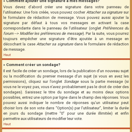
» Comment ajouter une signature à mes messages?
Vous devez d’abord créer une signature dans votre panneau de
l’utilisateur. Une fois créée, vous pouvez cocher
Attacher sa signature
sur
le formulaire de rédaction de message. Vous pouvez aussi ajouter la
signature par défaut à tous vos messages en activant la case
correspondante dans le panneau de l’utilisateur (onglet
Préférences du
forum --> Modifier les préférences de message
). Par la suite, vous pourrez
toujours empêcher une signature d’être ajoutée à un message en
décochant la case
Attacher sa signature
dans le formulaire de rédaction
de message.
Haut
» Comment créer un sondage?
Il est facile de créer un sondage, lors de la publication d’un nouveau sujet
ou la modification du premier message d’un sujet (si vous en avez les
permissions), cliquez sur l’onglet
Sondage
sous la partie message (si
vous ne le voyez pas, vous n’avez probablement pas le droit de créer des
sondages). Saisissez le titre du sondage et au moins deux options
possibles, entrez une option par ligne dans le champ des réponses. Vous
pouvez aussi indiquer le nombre de réponses qu’un utilisateur peut
choisir lors de son vote dans “Option(s) par l’utilisateur”, limiter la durée
en jours du sondage (mettre “0” pour une durée illimitée) et enfin
permettre aux utilisateurs de modifier leur vote.
Haut