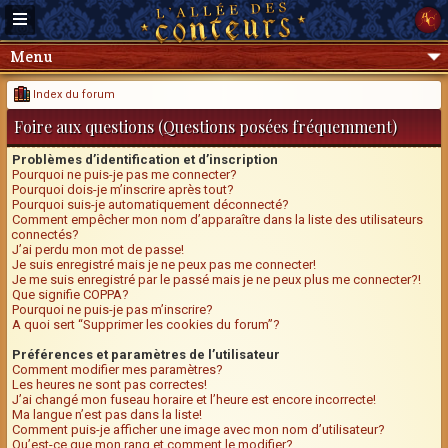
Menu
Index du forum
Foire aux questions (Questions posées fréquemment)
Problèmes d’identification et d’inscription
Pourquoi ne puis-je pas me connecter?
Pourquoi dois-je m’inscrire après tout?
Pourquoi suis-je automatiquement déconnecté?
Comment empêcher mon nom d’apparaître dans la liste des utilisateurs
connectés?
J’ai perdu mon mot de passe!
Je suis enregistré mais je ne peux pas me connecter!
Je me suis enregistré par le passé mais je ne peux plus me connecter?!
Que signifie COPPA?
Pourquoi ne puis-je pas m’inscrire?
A quoi sert “Supprimer les cookies du forum”?
Préférences et paramètres de l’utilisateur
Comment modifier mes paramètres?
Les heures ne sont pas correctes!
J’ai changé mon fuseau horaire et l’heure est encore incorrecte!
Ma langue n’est pas dans la liste!
Comment puis-je afficher une image avec mon nom d’utilisateur?
Qu’est-ce que mon rang et comment le modifier?