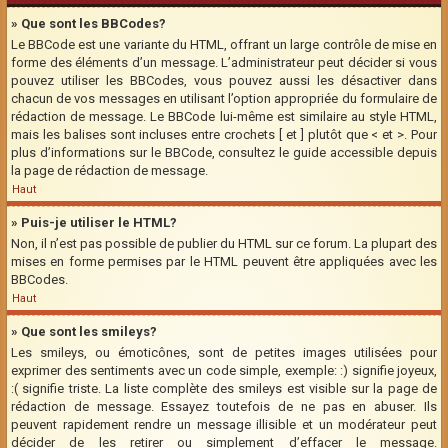
» Que sont les BBCodes?
Le BBCode est une variante du HTML, offrant un large contrôle de mise en
forme des éléments d’un message. L’administrateur peut décider si vous
pouvez utiliser les BBCodes, vous pouvez aussi les désactiver dans
chacun de vos messages en utilisant l’option appropriée du formulaire de
rédaction de message. Le BBCode lui-même est similaire au style HTML,
mais les balises sont incluses entre crochets [ et ] plutôt que < et >. Pour
plus d’informations sur le BBCode, consultez le guide accessible depuis
la page de rédaction de message.
Haut
» Puis-je utiliser le HTML?
Non, il n’est pas possible de publier du HTML sur ce forum. La plupart des
mises en forme permises par le HTML peuvent être appliquées avec les
BBCodes.
Haut
» Que sont les smileys?
Les smileys, ou émoticônes, sont de petites images utilisées pour
exprimer des sentiments avec un code simple, exemple: :) signifie joyeux,
:( signifie triste. La liste complète des smileys est visible sur la page de
rédaction de message. Essayez toutefois de ne pas en abuser. Ils
peuvent rapidement rendre un message illisible et un modérateur peut
décider de les retirer ou simplement d’effacer le message.