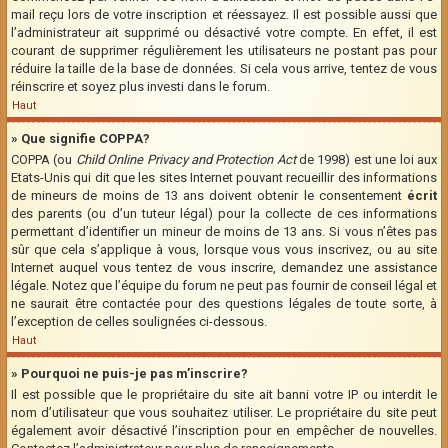
mail reçu lors de votre inscription et réessayez. Il est possible aussi que
l’administrateur ait supprimé ou désactivé votre compte. En effet, il est
courant de supprimer régulièrement les utilisateurs ne postant pas pour
réduire la taille de la base de données. Si cela vous arrive, tentez de vous
réinscrire et soyez plus investi dans le forum.
Haut
» Que signifie COPPA?
COPPA (ou
Child Online Privacy and Protection Act
de 1998) est une loi aux
Etats-Unis qui dit que les sites Internet pouvant recueillir des informations
de mineurs de moins de 13 ans doivent obtenir le consentement
écrit
des parents (ou d’un tuteur légal) pour la collecte de ces informations
permettant d’identifier un mineur de moins de 13 ans. Si vous n’êtes pas
sûr que cela s’applique à vous, lorsque vous vous inscrivez, ou au site
Internet auquel vous tentez de vous inscrire, demandez une assistance
légale. Notez que l’équipe du forum ne peut pas fournir de conseil légal et
ne saurait être contactée pour des questions légales de toute sorte, à
l’exception de celles soulignées ci-dessous.
Haut
» Pourquoi ne puis-je pas m’inscrire?
Il est possible que le propriétaire du site ait banni votre IP ou interdit le
nom d’utilisateur que vous souhaitez utiliser. Le propriétaire du site peut
également avoir désactivé l’inscription pour en empêcher de nouvelles.