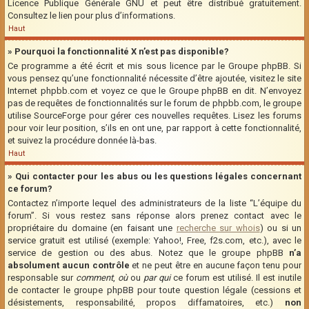
Licence Publique Générale GNU et peut être distribué gratuitement.
Consultez le lien pour plus d’informations.
Haut
» Pourquoi la fonctionnalité X n’est pas disponible?
Ce programme a été écrit et mis sous licence par le Groupe phpBB. Si
vous pensez qu’une fonctionnalité nécessite d’être ajoutée, visitez le site
Internet phpbb.com et voyez ce que le Groupe phpBB en dit. N’envoyez
pas de requêtes de fonctionnalités sur le forum de phpbb.com, le groupe
utilise SourceForge pour gérer ces nouvelles requêtes. Lisez les forums
pour voir leur position, s’ils en ont une, par rapport à cette fonctionnalité,
et suivez la procédure donnée là-bas.
Haut
» Qui contacter pour les abus ou les questions légales concernant
ce forum?
Contactez n’importe lequel des administrateurs de la liste “L’équipe du
forum”. Si vous restez sans réponse alors prenez contact avec le
propriétaire du domaine (en faisant une
recherche sur whois
) ou si un
service gratuit est utilisé (exemple: Yahoo!, Free, f2s.com, etc.), avec le
service de gestion ou des abus. Notez que le groupe phpBB
n’a
absolument aucun contrôle
et ne peut être en aucune façon tenu pour
responsable sur
comment
,
où
ou
par qui
ce forum est utilisé. Il est inutile
de contacter le groupe phpBB pour toute question légale (cessions et
désistements, responsabilité, propos diffamatoires, etc.)
non