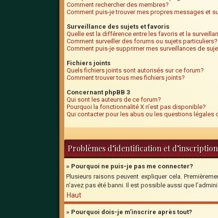
Comment rechercher des membres?
Comment puis-je trouver mes propres messages et su
Surveillance des sujets et favoris
Quelle est la différence entre les favoris et la surveill
Comment surveiller des forums ou sujets particuliers?
Comment puis-je supprimer mes surveillances de suje
Fichiers joints
Quels fichiers joints sont autorisés sur ce forum?
Comment trouver tous mes fichiers joints?
Concernant phpBB 3
Qui sont les auteurs de ce forum?
Pourquoi la fonctionnalité X n’est pas disponible?
Qui contacter pour les abus ou les questions légales
Problèmes d’identification et d’inscription
» Pourquoi ne puis-je pas me connecter?
Plusieurs raisons peuvent expliquer cela. Premièrement
n’avez pas été banni. Il est possible aussi que l’adminis
Haut
» Pourquoi dois-je m’inscrire après tout?