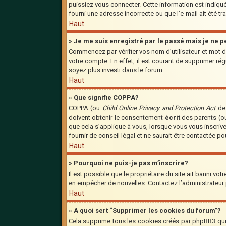
puissiez vous connecter. Cette information est indiquée
fourni une adresse incorrecte ou que l’e-mail ait été tra
Haut
» Je me suis enregistré par le passé mais je ne 
Commencez par vérifier vos nom d’utilisateur et mot de
votre compte. En effet, il est courant de supprimer régu
soyez plus investi dans le forum.
Haut
» Que signifie COPPA?
COPPA (ou
Child Online Privacy and Protection Act
de 
doivent obtenir le consentement
écrit
des parents (ou
que cela s’applique à vous, lorsque vous vous inscriv
fournir de conseil légal et ne saurait être contactée p
Haut
» Pourquoi ne puis-je pas m’inscrire?
Il est possible que le propriétaire du site ait banni vot
en empêcher de nouvelles. Contactez l’administrateur
Haut
» A quoi sert “Supprimer les cookies du forum”?
Cela supprime tous les cookies créés par phpBB3 qui c