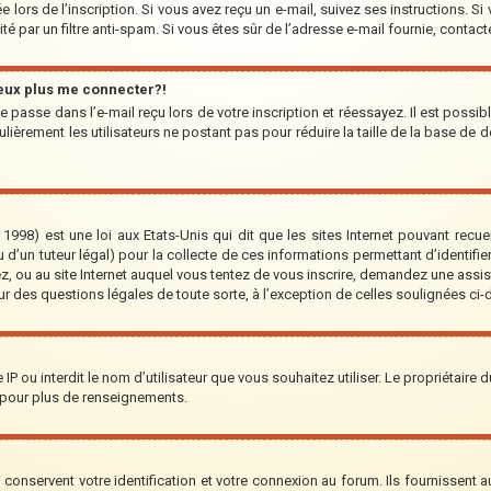
 lors de l’inscription. Si vous avez reçu un e-mail, suivez ses instructions. Si
ité par un filtre anti-spam. Si vous êtes sûr de l’adresse e-mail fournie, contact
peux plus me connecter?!
 passe dans l’e-mail reçu lors de votre inscription et réessayez. Il est possib
lièrement les utilisateurs ne postant pas pour réduire la taille de la base de d
1998) est une loi aux Etats-Unis qui dit que les sites Internet pouvant recu
 d’un tuteur légal) pour la collecte de ces informations permettant d’identifi
ez, ou au site Internet auquel vous tentez de vous inscrire, demandez une assi
our des questions légales de toute sorte, à l’exception de celles soulignées ci
re IP ou interdit le nom d’utilisateur que vous souhaitez utiliser. Le propriétaire
 pour plus de renseignements.
onservent votre identification et votre connexion au forum. Ils fournissent au