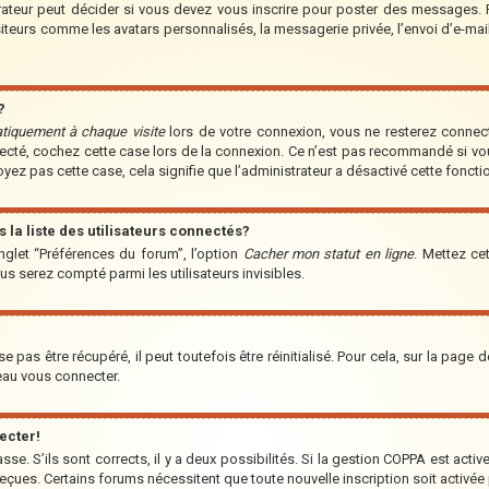
teur peut décider si vous devez vous inscrire pour poster des messages. Par
iteurs comme les avatars personnalisés, la messagerie privée, l’envoi d’e-ma
?
tiquement à chaque visite
lors de votre connexion, vous ne resterez conne
nnecté, cochez cette case lors de la connexion. Ce n’est pas recommandé si vo
voyez pas cette case, cela signifie que l’administrateur a désactivé cette fonctio
a liste des utilisateurs connectés?
nglet “Préférences du forum”, l’option
Cacher mon statut en ligne
. Mettez ce
us serez compté parmi les utilisateurs invisibles.
pas être récupéré, il peut toutefois être réinitialisé. Pour cela, sur la page 
veau vous connecter.
ecter!
asse. S’ils sont corrects, il y a deux possibilités. Si la gestion COPPA est acti
s reçues. Certains forums nécessitent que toute nouvelle inscription soit acti