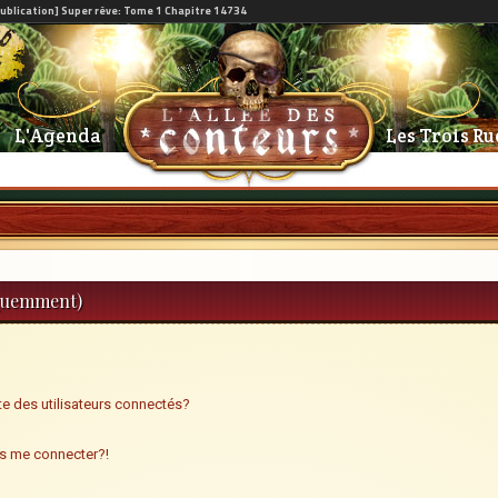
L'Agenda
Les Trois Ru
équemment)
e des utilisateurs connectés?
us me connecter?!