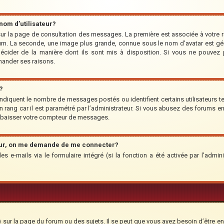
om d’utilisateur?
r sur la page de consultation des messages. La première est associée à votre 
um. La seconde, une image plus grande, connue sous le nom d’avatar est géné
 décider de la manière dont ils sont mis à disposition. Si vous ne pouvez p
emander ses raisons.
?
indiquent le nombre de messages postés ou identifient certains utilisateurs te
’un rang car il est paramétré par l’administrateur. Si vous abusez des forums
rabaisser votre compteur de messages.
teur, on me demande de me connecter?
des e-mails via le formulaire intégré (si la fonction a été activée par l’adm
ur la page du forum ou des sujets. Il se peut que vous ayez besoin d’être en