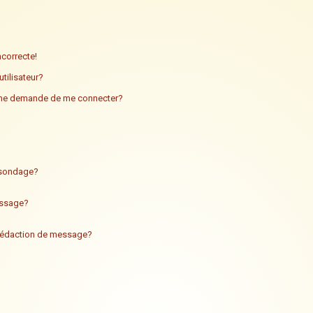
ncorrecte!
tilisateur?
n me demande de me connecter?
n sondage?
essage?
 rédaction de message?