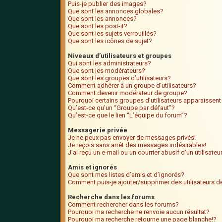
Puis-je publier des images?
Que sont les annonces globales?
Que sont les annonces?
Que sont les post-it?
Que sont les sujets verrouillés?
Que sont les icônes de sujet?
Niveaux d’utilisateurs et groupes
Qui sont les administrateurs?
Que sont les modérateurs?
Que sont les groupes d’utilisateurs?
Comment adhérer à un groupe d’utilisateurs?
Comment devenir modérateur de groupe?
Pourquoi certains groupes d’utilisateurs apparaissent
Qu’est-ce qu’un “Groupe par défaut”?
Qu’est-ce que le lien “L’équipe du forum”?
Messagerie privée
Je ne peux pas envoyer de messages privés!
Je reçois sans arrêt des messages indésirables!
J’ai reçu un e-mail ou un courrier abusif d’un utilisate
Amis et ignorés
Que sont mes listes d’amis et d’ignorés?
Comment puis-je ajouter/supprimer des utilisateurs de
Recherche dans les forums
Comment rechercher dans les forums?
Pourquoi ma recherche ne renvoie aucun résultat?
Pourquoi ma recherche retourne une page blanche!?