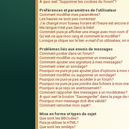
A quoi sert “Supprimer les cookies du forum”?
Préférences et paramètres de l’utilisateur
Comment modifier mes paramètres?
Les heures ne sont pas correctes!
J’ai changé mon fuseau horaire et l’heure est encore i
Ma langue n’est pas dans la liste!
Comment puis-je afficher une image avec mon nom d’u
Qu’est-ce que mon rang et comment le modifier?
Lorsque je clique sur le lien
e-mail
d’un utilisateur, o
Problèmes liés aux envois de messages
Comment poster dans un forum?
Comment modifier ou supprimer un message?
Comment ajouter une signature à mes messages?
Comment créer un sondage?
Pourquoi ne puis-je pas ajouter plus d’options à mo
Comment modifier ou supprimer un sondage?
Pourquoi ne puis-je pas accéder à un forum?
Pourquoi ne puis-je pas joindre des fichiers à mon m
Pourquoi ai-je reçu un avertissement?
Comment rapporter des messages à un modérateur?
A quoi sert le bouton “Sauvegarder” dans la page de
Pourquoi mon message doit être validé?
Comment remonter mon sujet?
Mise en forme et types de sujet
Que sont les BBCodes?
Puis-je utiliser le HTML?
Que sont les smileys?