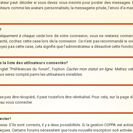
teur peut décider si vous devez vous inscrire pour poster des messages. Par
iteurs comme les avatars personnalisés, la messagerie privée, l’envoi d’e-ma
?
tiquement à chaque visite
lors de votre connexion, vous ne resterez conne
nnecté, cochez cette case lors de la connexion. Ce n’est pas recommandé si vo
voyez pas cette case, cela signifie que l’administrateur a désactivé cette fonctio
a liste des utilisateurs connectés?
nglet “Préférences du forum”, l’option
Cacher mon statut en ligne
. Mettez ce
us serez compté parmi les utilisateurs invisibles.
pas être récupéré, il peut toutefois être réinitialisé. Pour cela, sur la page 
veau vous connecter.
ecter!
asse. S’ils sont corrects, il y a deux possibilités. Si la gestion COPPA est acti
s reçues. Certains forums nécessitent que toute nouvelle inscription soit acti