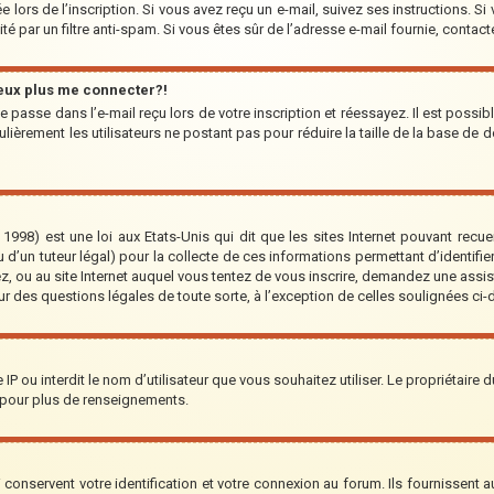
 lors de l’inscription. Si vous avez reçu un e-mail, suivez ses instructions. Si
ité par un filtre anti-spam. Si vous êtes sûr de l’adresse e-mail fournie, contact
peux plus me connecter?!
 passe dans l’e-mail reçu lors de votre inscription et réessayez. Il est possib
lièrement les utilisateurs ne postant pas pour réduire la taille de la base de d
1998) est une loi aux Etats-Unis qui dit que les sites Internet pouvant recu
 d’un tuteur légal) pour la collecte de ces informations permettant d’identifi
ez, ou au site Internet auquel vous tentez de vous inscrire, demandez une assi
our des questions légales de toute sorte, à l’exception de celles soulignées ci
re IP ou interdit le nom d’utilisateur que vous souhaitez utiliser. Le propriétaire
 pour plus de renseignements.
onservent votre identification et votre connexion au forum. Ils fournissent au