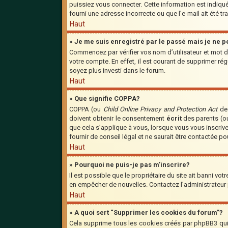
puissiez vous connecter. Cette information est indiquée
fourni une adresse incorrecte ou que l’e-mail ait été tra
Haut
» Je me suis enregistré par le passé mais je ne 
Commencez par vérifier vos nom d’utilisateur et mot de
votre compte. En effet, il est courant de supprimer régu
soyez plus investi dans le forum.
Haut
» Que signifie COPPA?
COPPA (ou
Child Online Privacy and Protection Act
de 
doivent obtenir le consentement
écrit
des parents (ou
que cela s’applique à vous, lorsque vous vous inscriv
fournir de conseil légal et ne saurait être contactée p
Haut
» Pourquoi ne puis-je pas m’inscrire?
Il est possible que le propriétaire du site ait banni vot
en empêcher de nouvelles. Contactez l’administrateur
Haut
» A quoi sert “Supprimer les cookies du forum”?
Cela supprime tous les cookies créés par phpBB3 qui c