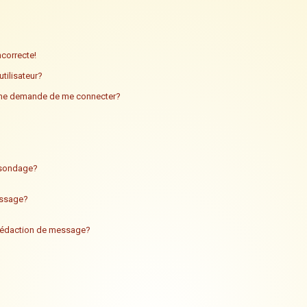
ncorrecte!
tilisateur?
n me demande de me connecter?
n sondage?
essage?
 rédaction de message?