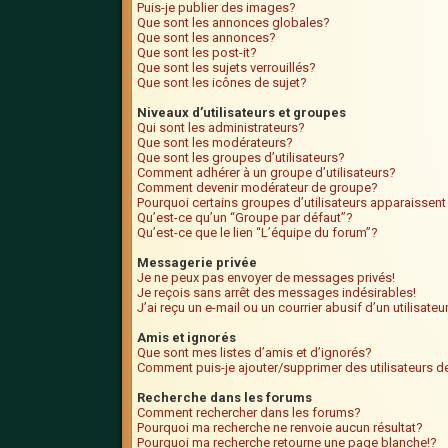
Puis-je publier des images?
Que sont les annonces globales?
Que sont les annonces?
Que sont les post-it?
Que sont les sujets verrouillés?
Que sont les icônes de sujet?
Niveaux d’utilisateurs et groupes
Qui sont les administrateurs?
Que sont les modérateurs?
Que sont les groupes d’utilisateurs?
Comment adhérer à un groupe d’utilisateurs?
Comment devenir modérateur de groupe?
Pourquoi certains groupes d’utilisateurs apparaissent
Qu’est-ce qu’un “Groupe par défaut”?
Qu’est-ce que le lien “L’équipe du forum”?
Messagerie privée
Je ne peux pas envoyer de messages privés!
Je reçois sans arrêt des messages indésirables!
J’ai reçu un e-mail ou un courrier abusif d’un utilisate
Amis et ignorés
Que sont mes listes d’amis et d’ignorés?
Comment puis-je ajouter/supprimer des utilisateurs de
Recherche dans les forums
Comment rechercher dans les forums?
Pourquoi ma recherche ne renvoie aucun résultat?
Pourquoi ma recherche retourne une page blanche!?