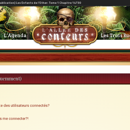
L'Agenda
Les Trois Ru
équemment)
e des utilisateurs connectés?
us me connecter?!