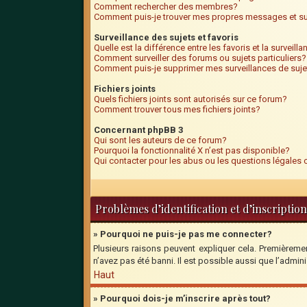
Comment rechercher des membres?
Comment puis-je trouver mes propres messages et su
Surveillance des sujets et favoris
Quelle est la différence entre les favoris et la surveill
Comment surveiller des forums ou sujets particuliers?
Comment puis-je supprimer mes surveillances de suje
Fichiers joints
Quels fichiers joints sont autorisés sur ce forum?
Comment trouver tous mes fichiers joints?
Concernant phpBB 3
Qui sont les auteurs de ce forum?
Pourquoi la fonctionnalité X n’est pas disponible?
Qui contacter pour les abus ou les questions légales
Problèmes d’identification et d’inscription
» Pourquoi ne puis-je pas me connecter?
Plusieurs raisons peuvent expliquer cela. Premièrement
n’avez pas été banni. Il est possible aussi que l’adminis
Haut
» Pourquoi dois-je m’inscrire après tout?