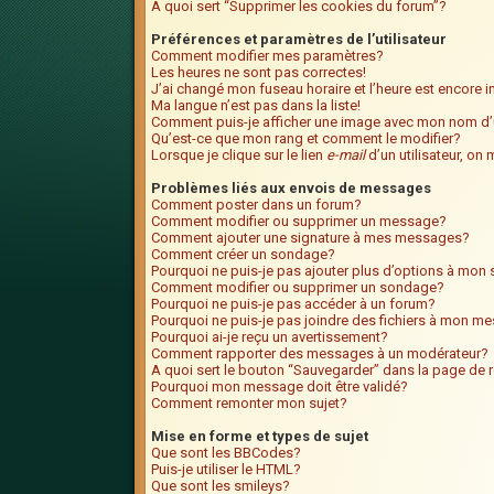
A quoi sert “Supprimer les cookies du forum”?
Préférences et paramètres de l’utilisateur
Comment modifier mes paramètres?
Les heures ne sont pas correctes!
J’ai changé mon fuseau horaire et l’heure est encore i
Ma langue n’est pas dans la liste!
Comment puis-je afficher une image avec mon nom d’u
Qu’est-ce que mon rang et comment le modifier?
Lorsque je clique sur le lien
e-mail
d’un utilisateur, o
Problèmes liés aux envois de messages
Comment poster dans un forum?
Comment modifier ou supprimer un message?
Comment ajouter une signature à mes messages?
Comment créer un sondage?
Pourquoi ne puis-je pas ajouter plus d’options à mo
Comment modifier ou supprimer un sondage?
Pourquoi ne puis-je pas accéder à un forum?
Pourquoi ne puis-je pas joindre des fichiers à mon m
Pourquoi ai-je reçu un avertissement?
Comment rapporter des messages à un modérateur?
A quoi sert le bouton “Sauvegarder” dans la page de
Pourquoi mon message doit être validé?
Comment remonter mon sujet?
Mise en forme et types de sujet
Que sont les BBCodes?
Puis-je utiliser le HTML?
Que sont les smileys?