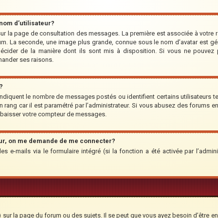
om d’utilisateur?
r sur la page de consultation des messages. La première est associée à votre 
um. La seconde, une image plus grande, connue sous le nom d’avatar est géné
 décider de la manière dont ils sont mis à disposition. Si vous ne pouvez p
emander ses raisons.
?
indiquent le nombre de messages postés ou identifient certains utilisateurs te
’un rang car il est paramétré par l’administrateur. Si vous abusez des forums
rabaisser votre compteur de messages.
teur, on me demande de me connecter?
des e-mails via le formulaire intégré (si la fonction a été activée par l’adm
ur la page du forum ou des sujets. Il se peut que vous ayez besoin d’être en